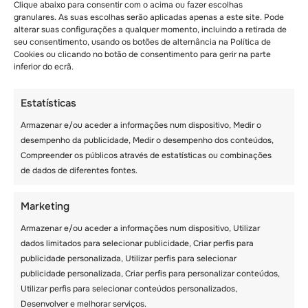
Clique abaixo para consentir com o acima ou fazer escolhas
granulares. As suas escolhas serão aplicadas apenas a este site. Pode
alterar suas configurações a qualquer momento, incluindo a retirada de
seu consentimento, usando os botões de alternância na Política de
Cookies ou clicando no botão de consentimento para gerir na parte
inferior do ecrã.
Estatísticas
Armazenar e/ou aceder a informações num dispositivo, Medir o
Acampamento de inverno
Artigos
desempenho da publicidade, Medir o desempenho dos conteúdos,
Transição de
Compreender os públicos através de estatísticas ou combinações
liderança nos campos
de dados de diferentes fontes.
internacionais Les
Elfes
Marketing
Armazenar e/ou aceder a informações num dispositivo, Utilizar
Técnica
dados limitados para selecionar publicidade, Criar perfis para
de
publicidade personalizada, Utilizar perfis para selecionar
esqui
publicidade personalizada, Criar perfis para personalizar conteúdos,
e
Utilizar perfis para selecionar conteúdos personalizados,
snowboard
Desenvolver e melhorar serviços.