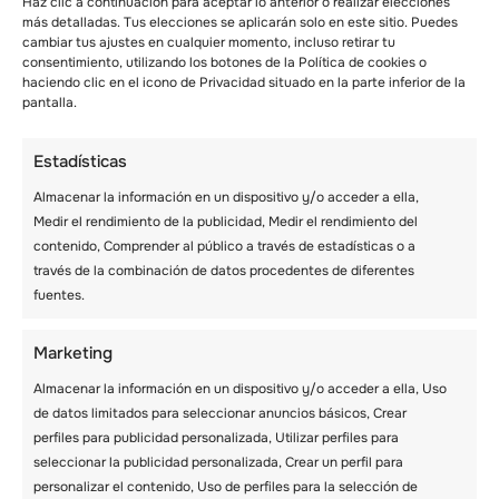
Haz clic a continuación para aceptar lo anterior o realizar elecciones
más detalladas. Tus elecciones se aplicarán solo en este sitio. Puedes
cambiar tus ajustes en cualquier momento, incluso retirar tu
consentimiento, utilizando los botones de la Política de cookies o
haciendo clic en el icono de Privacidad situado en la parte inferior de la
Cuando se trata de
chaquetas
de esquí,
pantalla.
determinar qué ponerse para esquiar por
primera vez puede ser una tarea ardua. Aquí
Estadísticas
tienes algunos consejos que te ayudarán a
elegir tu chaqueta de esquí con el mínimo
Almacenar la información en un dispositivo y/o acceder a ella,
esfuerzo.
Medir el rendimiento de la publicidad, Medir el rendimiento del
contenido, Comprender al público a través de estadísticas o a
través de la combinación de datos procedentes de diferentes
– Revestimiento impermeable
fuentes.
La mayoría de las chaquetas de esquí vienen
con un fino revestimiento para repeler el agua
Marketing
y evitar que se asiente o se impregne . El
revestimiento se denomina tratamiento
Almacenar la información en un dispositivo y/o acceder a ella, Uso
hidrófugo duradero (DWR).
de datos limitados para seleccionar anuncios básicos, Crear
perfiles para publicidad personalizada, Utilizar perfiles para
seleccionar la publicidad personalizada, Crear un perfil para
– Aislamiento o envoltura
personalizar el contenido, Uso de perfiles para la selección de