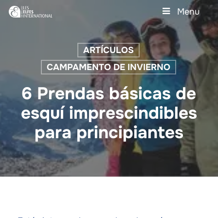
Skip
Menu
to
main
Close
content
Menu
ARTÍCULOS
CAMPAMENTO DE INVIERNO
6 Prendas básicas de
esquí imprescindibles
para principiantes