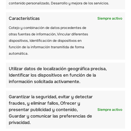
Las chaquetas acolchadas son más cálidas
contenido personalizado, Desarrollo y mejora de los servicios.
aunque menos versátiles en comparación con
las chaquetas shell. A menudo, estas últimas
Características
Siempre activo
presentan menos o ningún material aislante.
Cotejo y combinación de datos procedentes de
Aunque el aislamiento de plumón natural es
otras fuentes de información, Vincular diferentes
menos voluminoso en comparación con el
dispositivos, Identificación de dispositivos en
acolchado sintético, sus propiedades térmicas
función de la información transmitida de forma
desaparecen cuando se moja. El aislamiento
automática.
sintético funciona mejor cuando se moja, pero
es más voluminoso. Comprimirlo para formar
un paquete más pequeño también es una
Utilizar datos de localización geográfica precisa,
tarea ardua.
Identificar los dispositivos en función de la
información solicitada activamente.
– Transpirabilidad e impermeabilidad
Garantizar la seguridad, evitar y detectar
La transpirabilidad y la impermeabilidad son
fraudes, y eliminar fallos, Ofrecer y
factores críticos a tener en cuenta a la hora
presentar publicidad y contenido,
Siempre activo
de elegir una chaqueta de esquí . La eficacia
Guardar y comunicar las preferencias de
de una chaqueta de esquí depende de la
privacidad.
membrana transpirable o impermeable de los