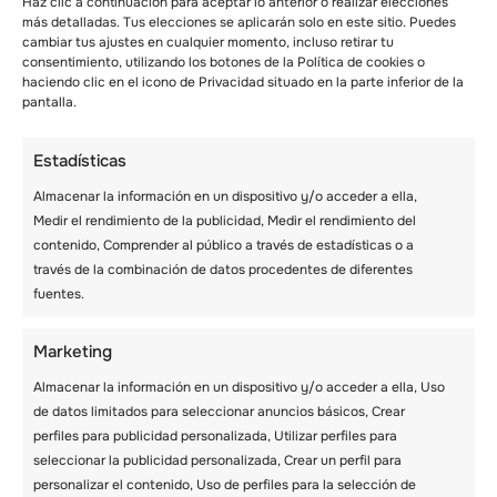
Haz clic a continuación para aceptar lo anterior o realizar elecciones
más detalladas. Tus elecciones se aplicarán solo en este sitio. Puedes
Por ejemplo, los vuelos pueden ser caros
cambiar tus ajustes en cualquier momento, incluso retirar tu
durante el medio trimestre en febrero. Por eso,
consentimiento, utilizando los botones de la Política de cookies o
muchos grupos optan por viajar en autocar,
haciendo clic en el icono de Privacidad situado en la parte inferior de la
que resulta más rentable. Si vas a utilizar una
pantalla.
agencia organizadora de viajes, ellos
organizarán la recogida y devolución puerta a
Estadísticas
puerta. Esto será un cómodo acuerdo para
todo el grupo. Utilizando un autocar, los
Almacenar la información en un dispositivo y/o acceder a ella,
estudiantes podrán contemplar los bellos
Medir el rendimiento de la publicidad, Medir el rendimiento del
paisajes del camino.
contenido, Comprender al público a través de estadísticas o a
través de la combinación de datos procedentes de diferentes
fuentes.
Ten un plan de respaldo
Marketing
A veces no habrá nieve en tu destino
preferido . Si eso ocurre, debes tener un plan
Almacenar la información en un dispositivo y/o acceder a ella, Uso
alternativo para evitar inconvenientes al
de datos limitados para seleccionar anuncios básicos, Crear
grupo. Investigando a fondo, podrás
perfiles para publicidad personalizada, Utilizar perfiles para
comprender cuáles son los meses ideales para
seleccionar la publicidad personalizada, Crear un perfil para
viajar. Puedes consultar a tu agente preferido .
personalizar el contenido, Uso de perfiles para la selección de