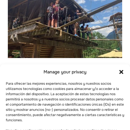
Tu presupuesto determinará tu medio de
Manage your privacy
transporte. Aunque volar a tu destino es más
rápido, podría ser demasiado costoso para el
Para ofrecer las mejores experiencias, nosotros y nuestros socios
utilizamos tecnologías como cookies para almacenar y/o acceder a la
grupo. Cuando sea posible, considera la
información del dispositivo. La aceptación de estas tecnologías nos
posibilidad de viajar en tren. No sólo es
permitirá a nosotros y a nuestros socios procesar datos personales como
aventurero, sino también rentable,
el comportamiento de navegación o identificaciones únicas (IDs) en este
especialmente para grupos. Si eliges volar a tu
sitio y mostrar anuncios (no-) personalizados. No consentir o retirar el
consentimiento, puede afectar negativamente a ciertas características y
destino, recuerda que los vuelos pueden ser
funciones.
costosos dependiendo de la temporada.