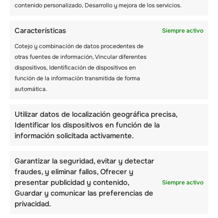
contenido personalizado, Desarrollo y mejora de los servicios.
Recuerda que los equipos de que organizan
actividades de esquí para viajes escolares
Características
Siempre activo
conocen las estaciones ideales para visitar.
Cotejo y combinación de datos procedentes de
También tienen alternativas en el caso de que
otras fuentes de información, Vincular diferentes
no haya nieve en tu destino deseado. Con una
dispositivos, Identificación de dispositivos en
planificación adecuada, y trabajando juntos
función de la información transmitida de forma
como un equipo, tendrás un viaje escolar de
automática.
esquí exitoso.
Utilizar datos de localización geográfica precisa,
Averigua el menú en tu
Identificar los dispositivos en función de la
información solicitada activamente.
estación de esquí
preferida
Garantizar la seguridad, evitar y detectar
fraudes, y eliminar fallos, Ofrecer y
presentar publicidad y contenido,
Siempre activo
Guardar y comunicar las preferencias de
privacidad.