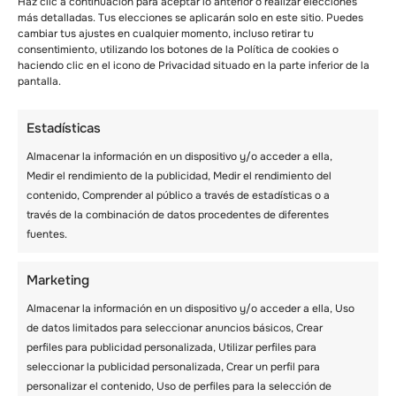
Haz clic a continuación para aceptar lo anterior o realizar elecciones
dormir
más detalladas. Tus elecciones se aplicarán solo en este sitio. Puedes
cambiar tus ajustes en cualquier momento, incluso retirar tu
consentimiento, utilizando los botones de la Política de cookies o
Después de comprar tu saco de dormir,
haciendo clic en el icono de Privacidad situado en la parte inferior de la
querrás hacer todo lo posible para sacarle el
pantalla.
máximo partido. Evita colocar el saco de
dormir en el suelo. Utiliza siempre una
Estadísticas
colchoneta para proteger tu saco de dormir
Almacenar la información en un dispositivo y/o acceder a ella,
en climas fríos y mantenerlo caliente. Puedes
Medir el rendimiento de la publicidad, Medir el rendimiento del
calentar tu saco de dormir durante el día
contenido, Comprender al público a través de estadísticas o a
colocándolo bajo el sol directo. También
través de la combinación de datos procedentes de diferentes
puedes dejarlo cerca de la hoguera por la
fuentes.
noche.
Marketing
Si vas de acampada en condiciones invernales
extremas, utiliza una bolsa de agua caliente.
Almacenar la información en un dispositivo y/o acceder a ella, Uso
Hacerlo te ayudará a obtener suficiente calor
de datos limitados para seleccionar anuncios básicos, Crear
y a dormir cómodamente. Cuida muy bien tu
perfiles para publicidad personalizada, Utilizar perfiles para
saco de dormir si piensas utilizarlo durante
seleccionar la publicidad personalizada, Crear un perfil para
muchos años.
personalizar el contenido, Uso de perfiles para la selección de