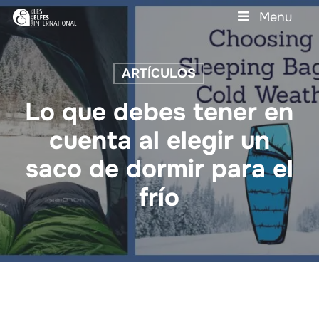
Skip
Menu
to
main
Close
content
Menu
ARTÍCULOS
Lo que debes tener en
cuenta al elegir un
saco de dormir para el
frío