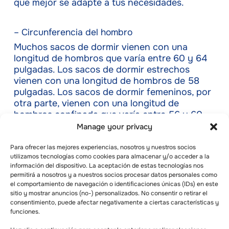
que mejor se adapte a tus necesidades.
– Circunferencia del hombro
Muchos sacos de dormir vienen con una
longitud de hombros que varía entre 60 y 64
pulgadas. Los sacos de dormir estrechos
vienen con una longitud de hombros de 58
pulgadas. Los sacos de dormir femeninos, por
otra parte, vienen con una longitud de
hombros confinada que varía entre 56 y 60
pulgadas. Recuerda que una pulgada supone
Manage your privacy
una gran diferencia en cuanto al nivel de
ajuste. La forma ideal de determinar la talla
Para ofrecer las mejores experiencias, nosotros y nuestros socios
utilizamos tecnologías como cookies para almacenar y/o acceder a la
adecuada es probar varias tallas de sacos de
información del dispositivo. La aceptación de estas tecnologías nos
dormir.
permitirá a nosotros y a nuestros socios procesar datos personales como
el comportamiento de navegación o identificaciones únicas (IDs) en este
sitio y mostrar anuncios (no-) personalizados. No consentir o retirar el
Cómo sacar el máximo
consentimiento, puede afectar negativamente a ciertas características y
funciones.
partido a tu saco de