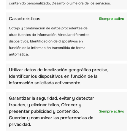
contenido personalizado, Desarrollo y mejora de los servicios.
Guárdalo sin comprimir en un lugar seco para
evitar que el relleno se apelmace y se aplaste.
Características
Siempre activo
Limpia el saco de dormir y sécalo bien
después de cada uso, sobre todo si se ensucia
Cotejo y combinación de datos procedentes de
o moja durante la acampada.
otras fuentes de información, Vincular diferentes
dispositivos, Identificación de dispositivos en
función de la información transmitida de forma
¿Cuáles son los
automática.
mejores sacos de
Utilizar datos de localización geográfica precisa,
dormir para el frío?
Identificar los dispositivos en función de la
información solicitada activamente.
Éstos son algunos de los sacos de dormir de
alta calidad que puedes elegir.
Garantizar la seguridad, evitar y detectar
fraudes, y eliminar fallos, Ofrecer y
presentar publicidad y contenido,
Siempre activo
– REI Co-op Igneo 17
Guardar y comunicar las preferencias de
privacidad.