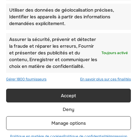
Utiliser des données de géolocalisation précises,
Identifier les appareils à partir des informations
demandées explicitement.
Assurer la sécurité, prévenir et détecter
la fraude et réparer les erreurs, Fournir
et présenter des publicités et du
Toujours activé
contenu, Enregistrer et communiquer les
choix en matière de confidentialité.
Gérer 1800 fournisseurs
En savoir plus sur ces finalités
Accept
JOUR D’ARRIVÉE – 3
Deny
AOÛT
Manage options
Politique en matière de cookies
Politique de confidentialité
Impression