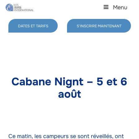
Skip
Menu
to
main
Close
content
Menu
DATES ET TARIFS
S'INSCRIRE MAINTENANT
Cabane Nignt – 5 et 6
août
Ce matin, les campeurs se sont réveillés, ont