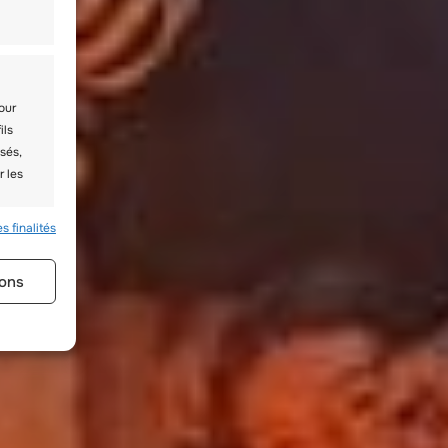
our
ils
sés,
r les
s finalités
s activé
ons
s à