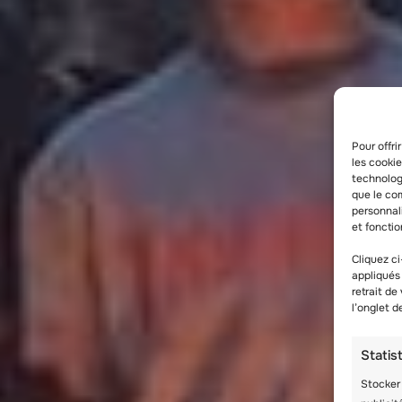
Pour offri
les cooki
technologi
que le com
personnal
et fonctio
Cliquez ci
appliqués
retrait de
l’onglet 
Statis
Stocker 