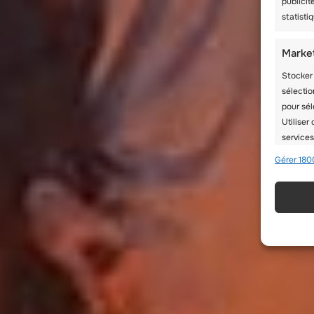
publicit
statist
Marke
Stocker 
sélectio
pour sél
Utiliser
services
Gérer 180
Foncti
Mettre 
de donné
informa
Utilis
partir