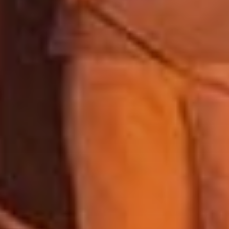
Assure
les er
Enregi
confide