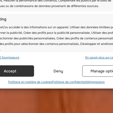
és, Mesurer la performance des contenus, Comprendre les publics par le biais de
iques ou de combinaisons de données provenant de différentes sources.
ting
et/ou accéder à des informations sur un appareil, Utiliser des données limitées p
nner la publicité, Créer des profils pour la publicité personnalisée, Utiliser des prof
ectionner des publicités personnalisées, Créer des profils de contenus personnali
 des profils pour sélectionner des contenus personnalisés, Développer et améliore
.
0 fournisseurs
En savoir plus sur ce
onnalités
Toujour
Accept
Deny
Manage opti
en correspondance et combiner des données à partir d’autres sources
es, Relier différents appareils, Identifier les appareils en fonction des
tions transmises automatiquement.
Politique en matière de cookies
Politique de confidentialité
Impression
er des données de géolocalisation précises, Identifier les appareil
 des informations demandées explicitement.