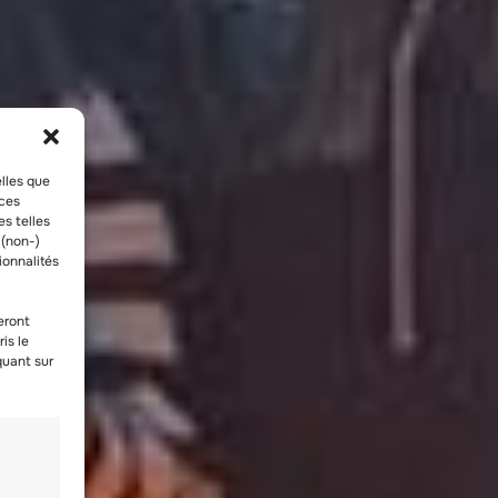
elles que
 ces
es telles
 (non-)
ionnalités
eront
is le
quant sur