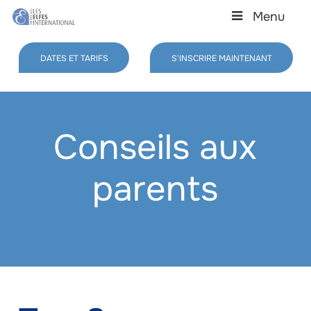
Skip
Menu
to
main
Close
content
Menu
DATES ET TARIFS
S'INSCRIRE MAINTENANT
Conseils aux
parents