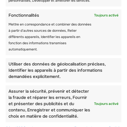
personnalisés, Développer et améliorer les services.
Fonctionnalités
Toujours activé
Mettre en correspondance et combiner des données
à partir d’autres sources de données, Relier
différents appareils, Identifier les appareils en
fonction des informations transmises
automatiquement.
Utiliser des données de géolocalisation précises,
Identifier les appareils à partir des informations
demandées explicitement.
NEWSLETTER JUIN :
Assurer la sécurité, prévenir et détecter
la fraude et réparer les erreurs, Fournir
LA PREMIÈRE
et présenter des publicités et du
Toujours activé
SESSION A ÉTÉ UN
contenu, Enregistrer et communiquer les
GRAND SUCCÈS ! LA
choix en matière de confidentialité.
SUITE DE