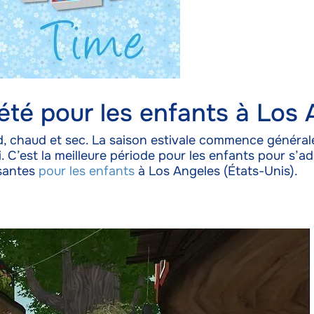
’été pour les enfants à Los
 chaud et sec. La saison estivale commence généralemen
. C’est la meilleure période pour les enfants pour s’a
antes
pour les enfants
à Los Angeles (États-Unis).