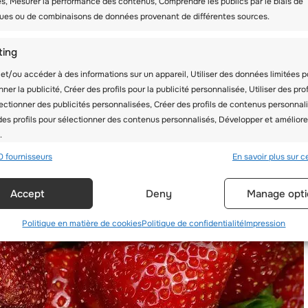
és, Mesurer la performance des contenus, Comprendre les publics par le biais de
iques ou de combinaisons de données provenant de différentes sources.
ting
et/ou accéder à des informations sur un appareil, Utiliser des données limitées p
nner la publicité, Créer des profils pour la publicité personnalisée, Utiliser des prof
ectionner des publicités personnalisées, Créer des profils de contenus personnali
 des profils pour sélectionner des contenus personnalisés, Développer et améliore
.
0 fournisseurs
En savoir plus sur ce
onnalités
Toujour
Accept
Deny
Manage opti
en correspondance et combiner des données à partir d’autres sources
es, Relier différents appareils, Identifier les appareils en fonction des
tions transmises automatiquement.
Politique en matière de cookies
Politique de confidentialité
Impression
er des données de géolocalisation précises, Identifier les appareil
 des informations demandées explicitement.