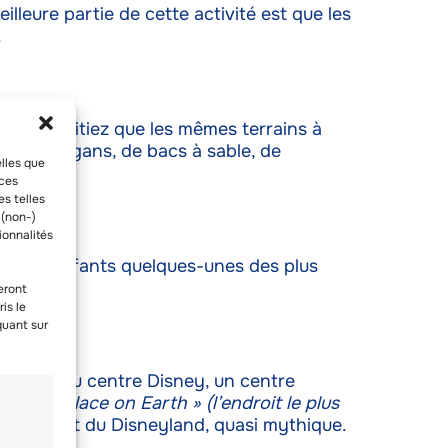
illeure partie de cette activité est que les
.
us ne visitiez que les mêmes terrains à
 de toboggans, de bacs à sable, de
elles que
 ces
es telles
 (non-)
ionnalités
à leurs enfants quelques-unes des plus
eront
is le
quant sur
èges et du centre Disney, un centre
ppiest Place on Earth » (l’endroit le plus
rénové, et du Disneyland, quasi mythique.