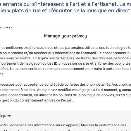
enfants qui s’intéressent à l’art et à l’artisanat. La me
ieux plats de rue et d’écouter de la musique en direct
 jeu
Manage your privacy
ux à Los Angeles, il y a de fortes chances pour que vo
our trouver un nouveau terrain de jeu. Qu’il s’agisse
r les meilleures expériences, nous et nos partenaires utilisons des technologies t
ade, vous aurez l’embarras du choix.
es pour stocker et/ou accéder aux informations de l’appareil. Le consentement à
es nous permettra, ainsi qu’à nos partenaires, de traiter des données personnell
portement de navigation ou des ID uniques sur ce site et afficher des publicités
isées. Ne pas consentir ou retirer son consentement peut nuire à certaines fonct
ns.
manque de bonnes glaces. Les parents peuvent offrir 
-dessous pour accepter ce qui précède ou faites des choix détaillés. Vos choix s
 uniquement à ce site. Vous pouvez modifier vos réglages à tout moment, y compr
 votre consentement, en utilisant les boutons de la politique de cookies, ou en cli
de gestion du consentement en bas de l’écran.
ssionnant de l’art populaire, équipé d’hôtels, de man
tiques
ux de 60 ans, également connu sous le nom de
« The Ha
l s’agit du Disney California Adventure, récemment 
et/ou accéder à des informations sur un appareil, Mesurer la performance des
bre Disneyland.