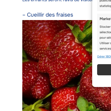
publicit
statist
– Cueillir des fraises
Marke
Stocker 
sélectio
pour sél
Utiliser
services
Gérer 180
Foncti
Mettre 
de donné
informa
Utilis
partir