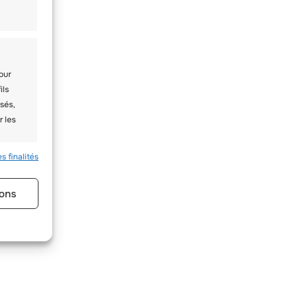
our
ils
sés,
r les
s finalités
s activé
ons
s à