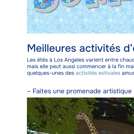
Meilleures activités d
Les étés à Los Angeles varient entre chaud,
mais elle peut aussi commencer à la fin mai
quelques-unes des
activités estivales
amus
– Faites une promenade artistique