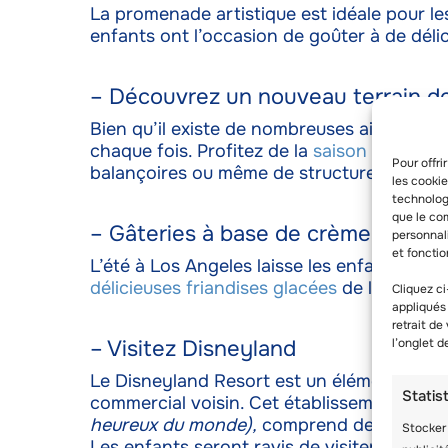
La promenade artistique est idéale pour les 
enfants ont l’occasion de goûter à de délic
– Découvrez un nouveau terrain de
Bien qu’il existe de nombreuses aires de je
chaque fois. Profitez de la
saison estivale
p
Pour offri
balançoires ou même de structures d’escal
les cooki
technologi
que le com
– Gâteries à base de crème glacée
personnal
et fonctio
L’été à Los Angeles laisse les enfants en 
délicieuses friandises glacées
de la ville.
Cliquez ci
appliqués
retrait de
– Visitez Disneyland
l’onglet 
Le Disneyland Resort est un élément impre
Statis
commercial voisin. Cet établissement vie
heureux du monde),
comprend deux parcs. I
Stocker 
Les enfants seront ravis de visiter le célè