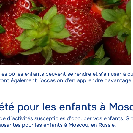
r la sécurité, prévenir et détecter la fraude et réparer
reurs, Fournir et présenter des publicités et du contenu,
Toujour
strer et communiquer les choix en matière de
ntialité.
s où les enfants peuvent se rendre et s’amuser à cueill
 auront également l’occasion d’en apprendre davantage
d’été pour les enfants à Mos
 d’activités susceptibles d’occuper vos enfants. Gro
amusantes pour les enfants à Moscou, en Russie.