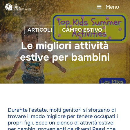
Skip
Menu
to
main
Close
content
Menu
ARTICOLI
CAMPO ESTIVO
Le migliori attività
estive per bambini
Durante l’estate, molti genitori si sforzano di
trovare il modo migliore per tenere occupati i
propri figli. Ecco un elenco di attività estive
per bambini provenienti da diversi Paesi che