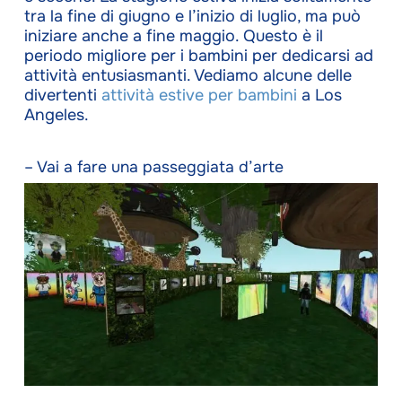
tra la fine di giugno e l’inizio di luglio, ma può
iniziare anche a fine maggio. Questo è il
periodo migliore per i bambini per dedicarsi ad
attività entusiasmanti. Vediamo alcune delle
divertenti
attività estive per bambini
a Los
Angeles.
– Vai a fare una passeggiata d’arte