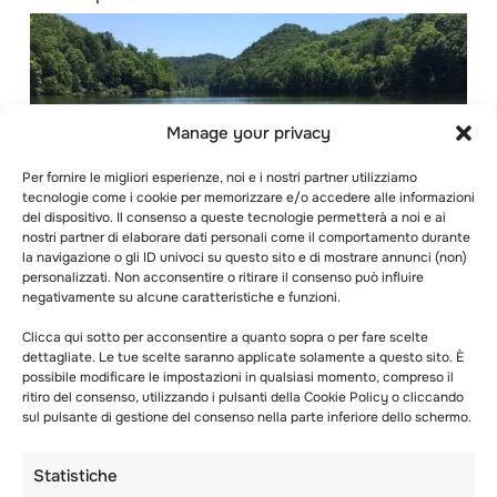
Manage your privacy
Per fornire le migliori esperienze, noi e i nostri partner utilizziamo
tecnologie come i cookie per memorizzare e/o accedere alle informazioni
del dispositivo. Il consenso a queste tecnologie permetterà a noi e ai
nostri partner di elaborare dati personali come il comportamento durante
la navigazione o gli ID univoci su questo sito e di mostrare annunci (non)
personalizzati. Non acconsentire o ritirare il consenso può influire
negativamente su alcune caratteristiche e funzioni.
Clicca qui sotto per acconsentire a quanto sopra o per fare scelte
dettagliate. Le tue scelte saranno applicate solamente a questo sito. È
Durante l’estate in Canada si svolgono molti
possibile modificare le impostazioni in qualsiasi momento, compreso il
eventi di pesca. Approfittane per far imparare
ritiro del consenso, utilizzando i pulsanti della Cookie Policy o cliccando
sul pulsante di gestione del consenso nella parte inferiore dello schermo.
ai bambini a pescare e a familiarizzare con le
pratiche di conservazione dei pesci.
Statistiche