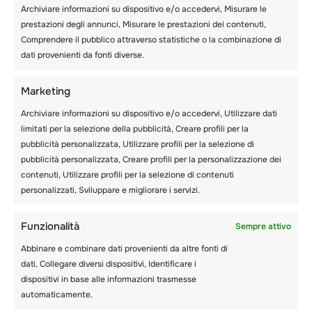
– Attività estive divertenti per bambini nel
Archiviare informazioni su dispositivo e/o accedervi, Misurare le
Regno Unito
prestazioni degli annunci, Misurare le prestazioni dei contenuti,
Comprendere il pubblico attraverso statistiche o la combinazione di
Ecco alcune delle divertenti
attività estive
per
dati provenienti da fonti diverse.
bambini nel Regno Unito che terranno i tuoi
figli occupati e felici.
Marketing
– Visita un museo
Archiviare informazioni su dispositivo e/o accedervi, Utilizzare dati
limitati per la selezione della pubblicità, Creare profili per la
Una visita a un museo di Londra è una delle
pubblicità personalizzata, Utilizzare profili per la selezione di
migliori attività estive per bambini. Ci sono
pubblicità personalizzata, Creare profili per la personalizzazione dei
musei famosi in alcune delle principali città del
contenuti, Utilizzare profili per la selezione di contenuti
Regno Unito che consentono l’accesso
personalizzati, Sviluppare e migliorare i servizi.
gratuito alle mostre durante tutto l’anno. Tra
questi ci sono il Birmingham Museum and Art
Funzionalità
Gallery, il Science Museum e il Museum of
Sempre attivo
London, di cui i bambini sono ghiotti.
Abbinare e combinare dati provenienti da altre fonti di
dati, Collegare diversi dispositivi, Identificare i
dispositivi in base alle informazioni trasmesse
– Guarda un’opera teatrale
automaticamente.
Londra offre un’ampia scelta di
teatri
con