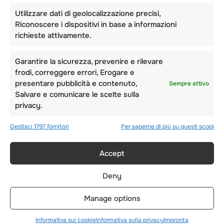
spettacoli divertenti e adatti ai bambini, per
Utilizzare dati di geolocalizzazione precisi,
farli divertire al massimo.
Riconoscere i dispositivi in base a informazioni
richieste attivamente.
– Insegna ai bambini a fare i dolci
Garantire la sicurezza, prevenire e rilevare
frodi, correggere errori, Erogare e
presentare pubblicità e contenuto,
Sempre attivo
Salvare e comunicare le scelte sulla
privacy.
Gestisci 1797 fornitori
Per saperne di più su questi scopi
Accept
Deny
Manage options
I bambini possono visitare alcuni dei migliori
produttori di dolciumi del Regno Unito. Qui
Informativa sui cookie
Informativa sulla privacy
Impronta
potranno imparare a mescolare sapori e colori