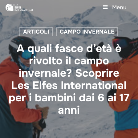
Skip
Menu
to
main
Close
content
Menu
ARTICOLI
CAMPO INVERNALE
A quali fasce d’età è
rivolto il campo
invernale? Scoprire
Les Elfes International
per i bambini dai 6 ai 17
anni