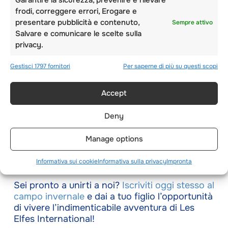
frodi, correggere errori, Erogare e
Come uno dei principali
campi invernali
presentare pubblicità e contenuto,
Sempre attivo
internazionali
in Svizzera, Les Elfes offre un
Salvare e comunicare le scelte sulla
mix di avventura all’aria aperta, scambio
privacy.
culturale e sviluppo personale. Gli studenti
sperimentano la gioia degli
sport sulla neve
Gestisci 1797 fornitori
Per saperne di più su questi scopi
nell’ambiente alpino mozzafiato di Verbier e
godono di strutture di alto livello, tra cui
alloggi accoglienti, ristorazione in loco con
Accept
uno staff di
cucina
dedicato e una comunità
forte e solidale. Con una struttura
a
Deny
pagamento
che include un’ampia gamma di
attività e un
team di leadership
dedicato, Les
Manage options
Elfes offre tutto il necessario per
un’esperienza eccezionale.
Informativa sui cookie
Informativa sulla privacy
Impronta
Sei pronto a unirti a noi?
Iscriviti oggi stesso al
campo invernale
e dai a tuo figlio l’opportunità
di vivere l’indimenticabile avventura di Les
Elfes International!