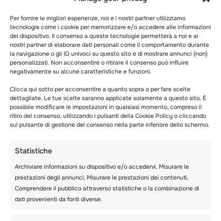
lingua e la storia della Svizzera. Le attività
serali includono eventi sociali, falò e incontri
Per fornire le migliori esperienze, noi e i nostri partner utilizziamo
après-ski
, per una conclusione divertente e
tecnologie come i cookie per memorizzare e/o accedere alle informazioni
memorabile di ogni giornata. Questi momenti
del dispositivo. Il consenso a queste tecnologie permetterà a noi e ai
nostri partner di elaborare dati personali come il comportamento durante
permettono agli studenti di riflettere sui
la navigazione o gli ID univoci su questo sito e di mostrare annunci (non)
risultati raggiunti, di costruire amicizie e di
personalizzati. Non acconsentire o ritirare il consenso può influire
vivere appieno l’
esperienza della vacanza
.
negativamente su alcune caratteristiche e funzioni.
Clicca qui sotto per acconsentire a quanto sopra o per fare scelte
La sicurezza prima di
dettagliate. Le tue scelte saranno applicate solamente a questo sito. È
possibile modificare le impostazioni in qualsiasi momento, compreso il
tutto: Protocolli di
ritiro del consenso, utilizzando i pulsanti della Cookie Policy o cliccando
sul pulsante di gestione del consenso nella parte inferiore dello schermo.
sicurezza e medici
Statistiche
completi
Archiviare informazioni su dispositivo e/o accedervi, Misurare le
prestazioni degli annunci, Misurare le prestazioni dei contenuti,
A Les Elfes la
sicurezza
è la nostra massima
Comprendere il pubblico attraverso statistiche o la combinazione di
priorità. Il campus di Verbier è dotato di
dati provenienti da fonti diverse.
telecamere di sicurezza e le nostre strutture
sono sorvegliate 24 ore su 24 e 7 giorni su 7 in