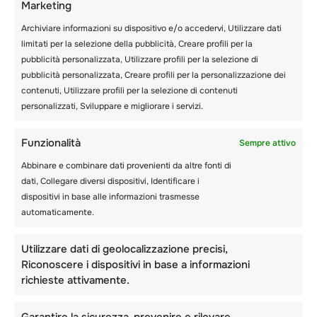
tutte le aree comuni. Una guardia notturna è
Marketing
presente per garantire la sicurezza dopo
Archiviare informazioni su dispositivo e/o accedervi, Utilizzare dati
l’orario di lavoro e un’infermiera a tempo pieno
limitati per la selezione della pubblicità, Creare profili per la
è sempre disponibile nel campus. Inoltre, ogni
pubblicità personalizzata, Utilizzare profili per la selezione di
attività viene sottoposta a una dettagliata
pubblicità personalizzata, Creare profili per la personalizzazione dei
valutazione dei rischi per garantire il rispetto
contenuti, Utilizzare profili per la selezione di contenuti
dei più alti standard di sicurezza. All’inizio di
personalizzati, Sviluppare e migliorare i servizi.
ogni
trimestre
svolgiamo un’
esercitazione
antincendio
e una
prova di nuoto
per
Funzionalità
familiarizzare gli studenti con i protocolli di
Sempre attivo
sicurezza. La vicinanza a centri medici e
Abbinare e combinare dati provenienti da altre fonti di
ospedali assicura ai genitori la massima
dati, Collegare diversi dispositivi, Identificare i
tranquillità, sapendo che l’aiuto è sempre a
dispositivi in base alle informazioni trasmesse
portata di mano.
automaticamente.
Perché scegliere Les
Utilizzare dati di geolocalizzazione precisi,
Riconoscere i dispositivi in base a informazioni
Elfes International per il
richieste attivamente.
campo invernale?
Garantire la sicurezza, prevenire e rilevare