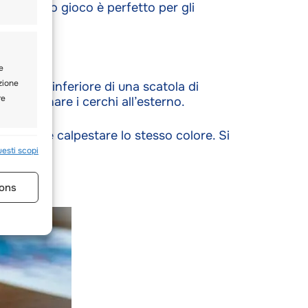
le. Questo gioco è perfetto per gli
e
ezione
 la parte inferiore di una scatola di
re
r disegnare i cerchi all’esterno.
tificare e calpestare lo stesso colore. Si
io-mano.
e attivo
uesti scopi
ons
base
e attivo