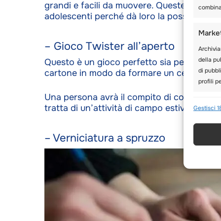
grandi e facili da muovere. Queste aiutano 
combinaz
adolescenti perché dà loro la possibilità d
Marke
– Gioco Twister all’aperto
Archivia
della pub
Questo è un gioco perfetto sia per i bambini
di pubbl
cartone in modo da formare un cerchio. Con 
profili 
Una persona avrà il compito di controllare i
Funzio
tratta di un’attività di campo estivo dive
Gestisci 1
Abbinare
disposit
– Verniciatura a spruzzo
automat
Utilizz
a info
Garant
errori