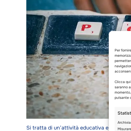
Per fornir
memorizza
permetterà
navigazion
acconsenti
Clicca qui
saranno ap
momento, c
pulsante d
Statis
Archivia
Si tratta di un’attività educativa e diverte
Misurare