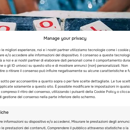
Manage your privacy
e le migliori esperienze, noi e i nostri partner utilizziamo tecnologie come i cookie
re e/o accedere alle informazioni del dispositivo. Il consenso a queste tecnolog
 a noi e ai nostri partner di elaborare dati personali come il comportamento dura
e o gli ID univoci su questo sito e di mostrare annunci (non) personalizzati. Non
re o ritirare il consenso può influire negativamente su alcune caratteristiche e f
 sotto per acconsentire a quanto sopra o per fare scelte dettagliate. Le tue scel
plicate solamente a questo sito. È possibile modificare le impostazioni in qualsi
ompreso il ritiro del consenso, utilizzando i pulsanti della Cookie Policy o clicc
i gestione del consenso nella parte inferiore dello schermo.
tiche
re informazioni su dispositivo e/o accedervi, Misurare le prestazioni degli annunci
nte perfetta per i bambini. Per organizzarla hai bisogn
 le prestazioni dei contenuti, Comprendere il pubblico attraverso statistiche o la