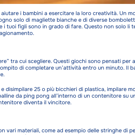
 aiutare i bambini a esercitare la loro creatività. Un 
ogno solo di magliette bianche e di diverse bombolette
 i tuoi figli sono in grado di fare. Questo non solo li t
i ragionamento.
re” tra cui scegliere. Questi giochi sono pensati per ai
compito di completare un’attività entro un minuto. Il 
re.
e disimpilare 25 o più bicchieri di plastica, impilare mo
alline da ping pong all’interno di un contenitore su 
tenitore diventa il vincitore.
on vari materiali, come ad esempio delle stringhe di pe