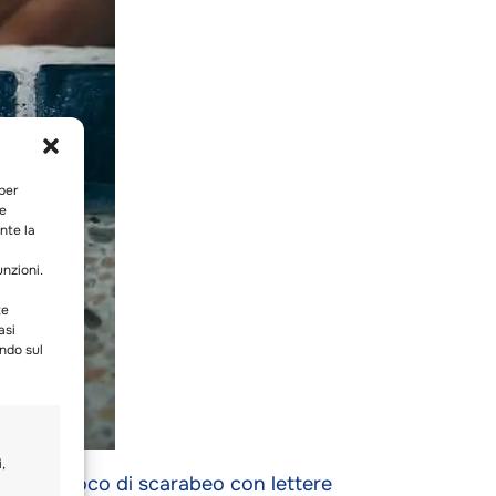
 per
ie
nte la
unzioni.
te
asi
ando sul
,
o di un gioco di scarabeo con lettere