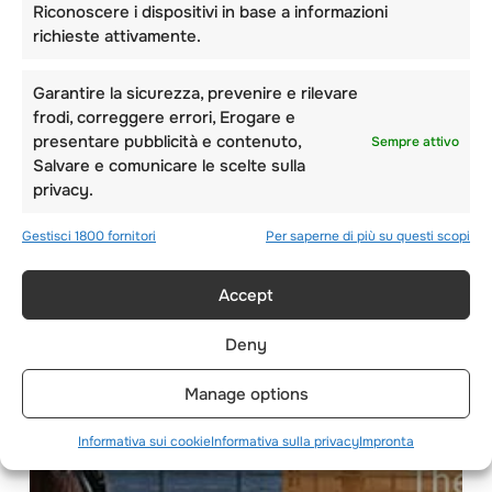
Riconoscere i dispositivi in base a informazioni
VERBIER È STATA
richieste attivamente.
NOMINATA LA
Garantire la sicurezza, prevenire e rilevare
MIGLIORE STAZIONE
frodi, correggere errori, Erogare e
SCIISTICA DEL
presentare pubblicità e contenuto,
Sempre attivo
MONDO
Salvare e comunicare le scelte sulla
privacy.
Gestisci 1800 fornitori
Per saperne di più su questi scopi
Accept
Deny
Manage options
Informativa sui cookie
Informativa sulla privacy
Impronta