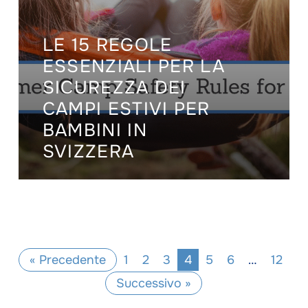
LE 15 REGOLE
ESSENZIALI PER LA
SICUREZZA DEI
CAMPI ESTIVI PER
BAMBINI IN
SVIZZERA
« Precedente
1
2
3
4
5
6
…
12
Successivo »