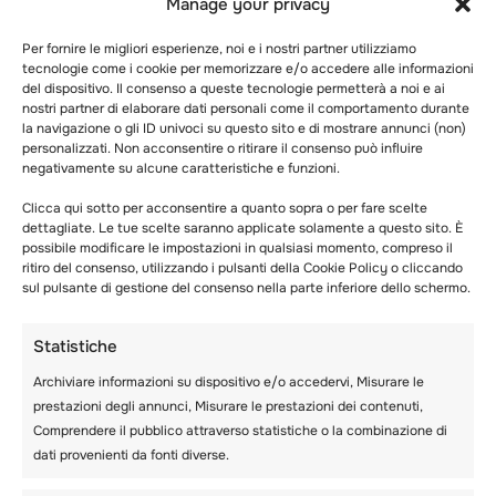
Manage your privacy
Per fornire le migliori esperienze, noi e i nostri partner utilizziamo
tecnologie come i cookie per memorizzare e/o accedere alle informazioni
del dispositivo. Il consenso a queste tecnologie permetterà a noi e ai
nostri partner di elaborare dati personali come il comportamento durante
la navigazione o gli ID univoci su questo sito e di mostrare annunci (non)
personalizzati. Non acconsentire o ritirare il consenso può influire
negativamente su alcune caratteristiche e funzioni.
Clicca qui sotto per acconsentire a quanto sopra o per fare scelte
dettagliate. Le tue scelte saranno applicate solamente a questo sito. È
NEWSLETTER DI
possibile modificare le impostazioni in qualsiasi momento, compreso il
GIUGNO: LA PRIMA
ritiro del consenso, utilizzando i pulsanti della Cookie Policy o cliccando
sul pulsante di gestione del consenso nella parte inferiore dello schermo.
SESSIONE È STATA
UN GRANDE
Statistiche
SUCCESSO! COSA CI
Archiviare informazioni su dispositivo e/o accedervi, Misurare le
ASPETTA?
prestazioni degli annunci, Misurare le prestazioni dei contenuti,
Comprendere il pubblico attraverso statistiche o la combinazione di
dati provenienti da fonti diverse.