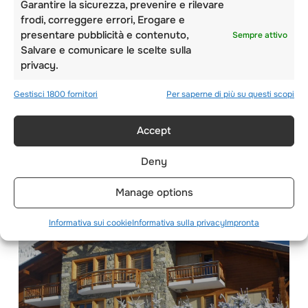
Garantire la sicurezza, prevenire e rilevare
frodi, correggere errori, Erogare e
presentare pubblicità e contenuto,
Sempre attivo
Salvare e comunicare le scelte sulla
GIORNATA
privacy.
INTERNAZIONALE – 9
Gestisci 1800 fornitori
Per saperne di più su questi scopi
AGOSTO
Accept
Deny
Manage options
Informativa sui cookie
Informativa sulla privacy
Impronta