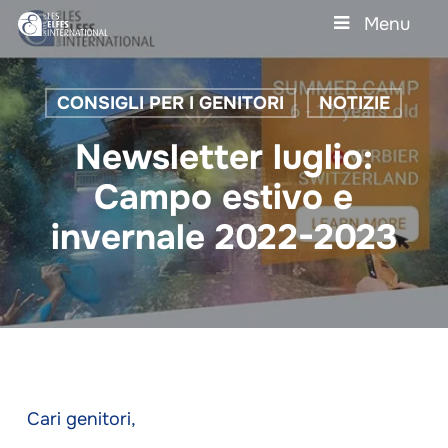
Skip
Menu
to
main
Close
content
Menu
CONSIGLI PER I GENITORI
NOTIZIE
Newsletter luglio:
Campo estivo e
invernale 2022-2023
Cari genitori,