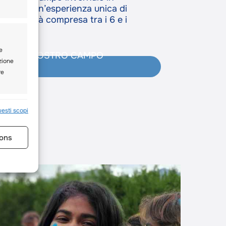
ffrendo un’esperienza unica di
nti di età compresa tra i 6 e i
e
PIÙ SUL NOSTRO CAMPO
ezione
re
e attivo
uesti scopi
ons
base
e attivo