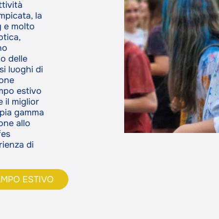
tività
care le scelte sulla privacy.
mpicata, la
ng e molto
otica,
no
o delle
i luoghi di
ione
ampo estivo
il miglior
ampia gamma
ione allo
fes
rienza di
AMPO ESTIVO