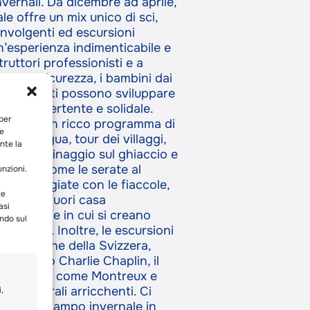
nvernali. Da dicembre ad aprile,
le offre un mix unico di sci,
involgenti ed escursioni
n’esperienza indimenticabile e
truttori professionisti e a
e alla sicurezza, i bambini dai
uelli avanzati possono sviluppare
biente divertente e solidale.
 per
 offriamo un ricco programma di
ie
oni di lingua, tour dei villaggi,
nte la
tino, pattinaggio sul ghiaccio e
i serali come le serate al
unzioni.
le passeggiate con le fiaccole,
te
 le cene fuori casa
asi
a sociale in cui si creano
ando sul
a la vita. Inoltre, le escursioni
ni iconiche della Svizzera,
 il Museo Charlie Chaplin, il
sa o città come Montreux e
ze culturali arricchenti. Ci
,
 miglior campo invernale in