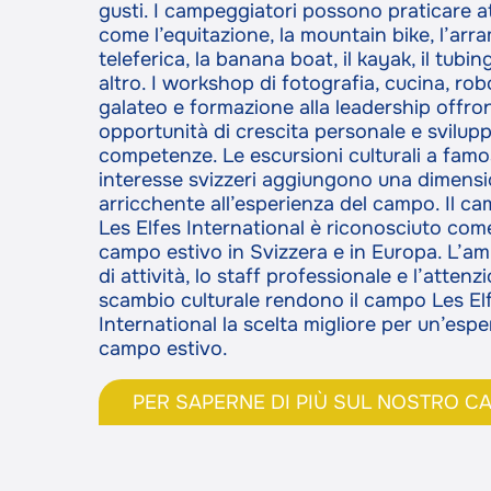
gusti. I campeggiatori possono praticare at
comuni
come l’equitazione, la mountain bike, l’arra
teleferica, la banana boat, il kayak, il tubi
altro. I workshop di fotografia, cucina, rob
galateo e formazione alla leadership offro
opportunità di crescita personale e svilupp
competenze. Le escursioni culturali a famos
interesse svizzeri aggiungono una dimens
arricchente all’esperienza del campo. Il c
Les Elfes International è riconosciuto come 
campo estivo in Svizzera e in Europa. L’
di attività, lo staff professionale e l’attenz
scambio culturale rendono il campo Les El
International la scelta migliore per un’espe
campo estivo.
PER SAPERNE DI PIÙ SUL NOSTRO C