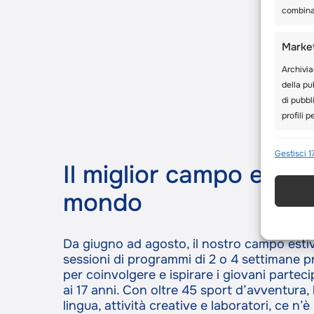
combinaz
Marke
Archivia
della pub
di pubbl
profili 
Funzio
Gestisci 1
Il miglior campo estiv
Abbinare
disposit
mondo
automat
Utilizz
Da giugno ad agosto, il nostro campo estiv
a info
sessioni di programmi di 2 o 4 settimane p
per coinvolgere e ispirare i giovani parteci
ai 17 anni. Con oltre 45 sport d’avventura, l
Garant
lingua, attività creative e laboratori, ce n’è 
errori