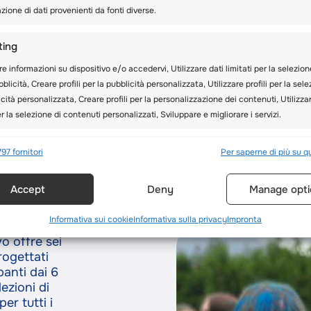
Svizzera e in Europa, o
ione di dati provenienti da fonti diverse.
campo invernale a stude
17 anni.
ting
re informazioni su dispositivo e/o accedervi, Utilizzare dati limitati per la selezion
PER SAPERNE DI 
blicità, Creare profili per la pubblicità personalizzata, Utilizzare profili per la sel
INVERNALE
icità personalizzata, Creare profili per la personalizzazione dei contenuti, Utilizza
per la selezione di contenuti personalizzati, Sviluppare e migliorare i servizi.
nalità
Sempr
797 fornitori
Per saperne di più su q
o del
 e combinare dati provenienti da altre fonti di dati, Collegare diversi
Accept
Deny
Manage opti
ivi, Identificare i dispositivi in base alle informazioni trasmesse
icamente.
Informativa sui cookie
Informativa sulla privacy
Impronta
are dati di geolocalizzazione precisi, Riconoscere i dispositivi in 
o offre sei
rmazioni richieste attivamente.
rogettati
panti dai 6
ezioni di
ire la sicurezza, prevenire e rilevare frodi, correggere
per tutti i
, Erogare e presentare pubblicità e contenuto, Salvare e
Sempr