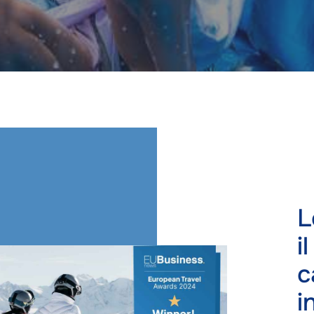
L
i
c
i