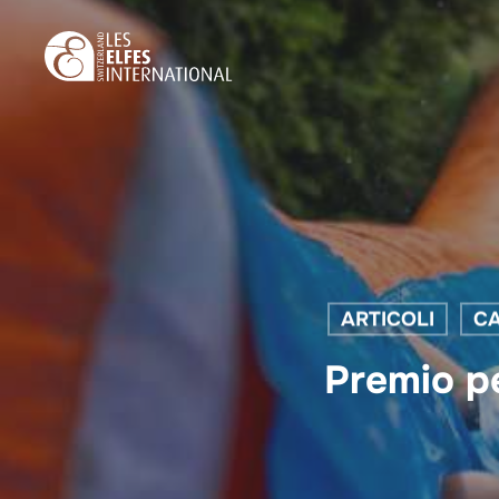
Skip
to
main
content
ARTICOLI
CA
Premio pe