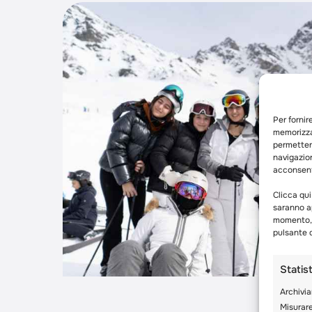
Per fornir
memorizza
permetterà
navigazion
acconsenti
Clicca qui
saranno ap
momento, c
pulsante d
Statis
Archivia
Misurare