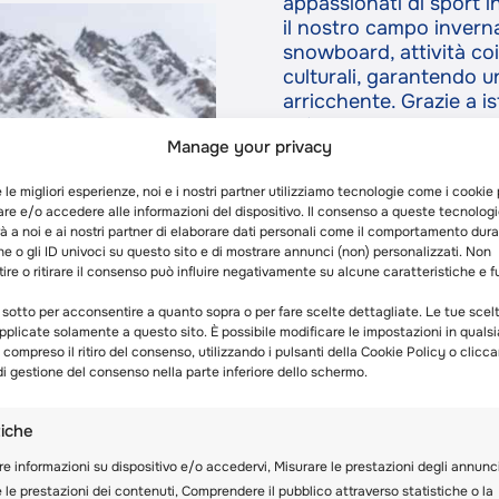
appassionati di sport i
il nostro campo inverna
snowboard, attività co
culturali, garantendo u
arricchente. Grazie a is
un’attenzione particolar
Manage your privacy
livelli principianti a q
le loro abilità in un am
e le migliori esperienze, noi e i nostri partner utilizziamo tecnologie come i cookie
Dopo le lezioni di sci,
re e/o accedere alle informazioni del dispositivo. Il consenso a queste tecnolog
attività che include lezi
 a noi e ai nostri partner di elaborare dati personali come il comportamento dura
arrampicata indoor, slit
e o gli ID univoci su questo sito e di mostrare annunci (non) personalizzati. Non
molto altro. I programm
re o ritirare il consenso può influire negativamente su alcune caratteristiche e f
cinema, i talent show, 
 sotto per acconsentire a quanto sopra o per fare scelte dettagliate. Le tue scel
le serate in discoteca e
plicate solamente a questo sito. È possibile modificare le impostazioni in qualsi
favoriscono un’atmosfer
ompreso il ritiro del consenso, utilizzando i pulsanti della Cookie Policy o clicc
amicizie che durano tutt
i gestione del consenso nella parte inferiore dello schermo.
settimanali a destinazio
come il Museo Olimpico,
tiche
Museo della Croce Ros
Berna, offrono esperien
re informazioni su dispositivo e/o accedervi, Misurare le prestazioni degli annunci
siamo affermati come il
 le prestazioni dei contenuti, Comprendere il pubblico attraverso statistiche o la