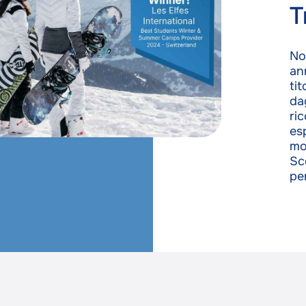
T
No
an
ti
da
ri
es
mo
Sc
pe