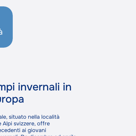
à
mpi invernali in
uropa
e, situato nella località
e Alpi svizzere, offre
cedenti ai giovani