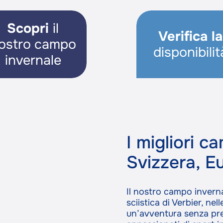
Scopri
il
Verifica la
ostro campo
disponibilit
invernale
I migliori ca
Svizzera, E
Il nostro campo invernal
sciistica di Verbier, nell
un’avventura senza pre