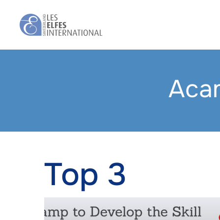
Skip
to
main
content
Aca
Top 3