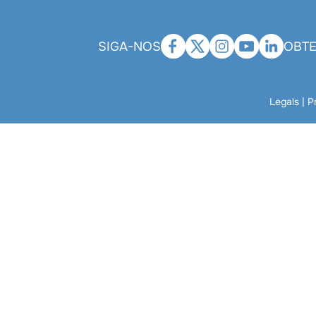
SIGA-NOS
OBTE
Legals
|
P