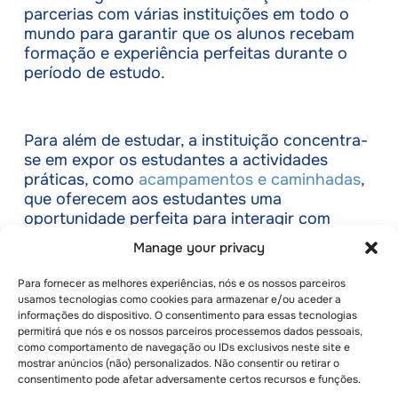
parcerias com várias instituições em todo o
mundo para garantir que os alunos recebam
formação e experiência perfeitas durante o
período de estudo.
Para além de estudar, a instituição concentra-
se em expor os estudantes a actividades
práticas, como
acampamentos e caminhadas
,
que oferecem aos estudantes uma
oportunidade perfeita para interagir com
outros estudantes de várias instituições
Manage your privacy
dentro e fora da Suíça. Quer estejas à procura
de um programa de curta duração ou de um
Para fornecer as melhores experiências, nós e os nossos parceiros
curso completo, a BHMS deve fazer parte da
usamos tecnologias como cookies para armazenar e/ou aceder a
tua lista de desejos.
informações do dispositivo. O consentimento para essas tecnologias
permitirá que nós e os nossos parceiros processemos dados pessoais,
como comportamento de navegação ou IDs exclusivos neste site e
mostrar anúncios (não) personalizados. Não consentir ou retirar o
consentimento pode afetar adversamente certos recursos e funções.
– Universidade de Berna