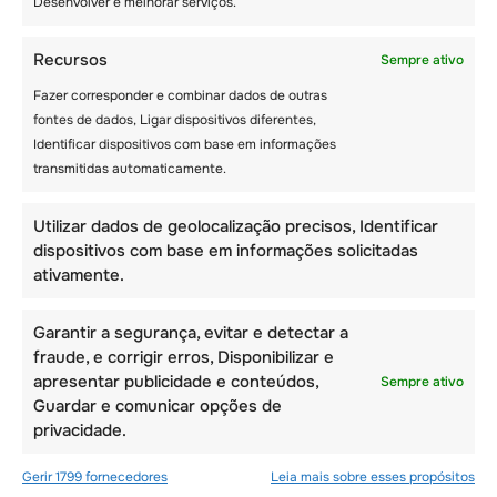
Desenvolver e melhorar serviços.
oferece.
Recursos
Sempre ativo
Fazer corresponder e combinar dados de outras
– Universidade de Lausanne
fontes de dados, Ligar dispositivos diferentes,
Identificar dispositivos com base em informações
Uma grande percentagem dos estudantes que
transmitidas automaticamente.
estudam nesta instituição são estudantes
internacionais. Isto não só te permite conviver
Utilizar dados de geolocalização precisos, Identificar
com estudantes de várias partes do mundo,
dispositivos com base em informações solicitadas
como também é uma oportunidade perfeita
ativamente.
para aprenderes sobre diferentes culturas e
fazeres novos amigos. Lausanne é
Garantir a segurança, evitar e detectar a
popularmente conhecida pela sua cena
fraude, e corrigir erros, Disponibilizar e
artística e pelo seu centro arcaico. Além disso,
apresentar publicidade e conteúdos,
a região é também um centro do Comité
Sempre ativo
Guardar e comunicar opções de
Olímpico Internacional.
privacidade.
Gerir 1799 fornecedores
Leia mais sobre esses propósitos
Embora vários cursos nesta universidade