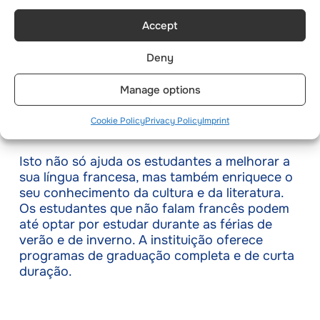
sejam leccionados em francês, a escola na
Accept
Suíça ajuda os estudantes a melhorar a sua
compreensão da língua francesa. Existe uma
Deny
escola do departamento de francês na
instituição que oferece cursos de francês aos
Manage options
seus estudantes internacionais não
francófonos.
Cookie Policy
Privacy Policy
Imprint
Isto não só ajuda os estudantes a melhorar a
sua língua francesa, mas também enriquece o
seu conhecimento da cultura e da literatura.
Os estudantes que não falam francês podem
até optar por estudar durante as férias de
verão e de inverno. A instituição oferece
programas de graduação completa e de curta
duração.