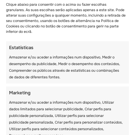
Clique abaixo para consentir com o acima ou fazer escolhas
granulares. As suas escolhas serão aplicadas apenas a este site. Pode
A Universidade de Berna está localizada na
alterar suas configurações a qualquer momento, incluindo a retirada de
capital da Suíça. A instituição é um centro
seu consentimento, usando os botões de alternância na Política de
Cookies ou clicando no botão de consentimento para gerir na parte
político e cultural e dá especial ênfase à
inferior do ecrã.
sustentabilidade e igualdade de género. Os
alunos que estudam na Universidade de Berna
Estatísticas
beneficiarão do compromisso da Universidade
em inovar e melhorar a prestação de serviços.
Armazenar e/ou aceder a informações num dispositivo, Medir o
desempenho da publicidade, Medir o desempenho dos conteúdos,
Compreender os públicos através de estatísticas ou combinações
A cidade de Berna é o lar de numerosos
de dados de diferentes fontes.
museus e do património mundial da UNESCO.
Os estudantes também poderão desfrutar das
Marketing
várias formas de aprendizagem informal
Armazenar e/ou aceder a informações num dispositivo, Utilizar
oferecidas pela escola. Se estás a planear
dados limitados para selecionar publicidade, Criar perfis para
estudar nesta universidade, talvez queiras
publicidade personalizada, Utilizar perfis para selecionar
inscrever-te nas aulas de alemão. Os alunos
publicidade personalizada, Criar perfis para personalizar conteúdos,
podem escolher entre cursos de curta
Utilizar perfis para selecionar conteúdos personalizados,
duração ou cursos completos que a escola