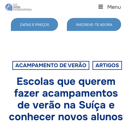
Skip
Menu
to
main
Close
content
Menu
DATAS E PREÇOS
INSCREVE-TE AGORA
ACAMPAMENTO DE VERÃO
ARTIGOS
Escolas que querem
fazer acampamentos
de verão na Suíça e
conhecer novos alunos