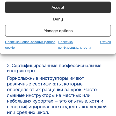
распределяют своих учеников по группам?
Accept
Посещение Вашим ребенком лыжной школы
Deny
будет более экономичным, чем запись его
на частные групповые занятия. Если Ваш
Manage options
ребенок — новичок, авторитетная лыжная
школа для малышей может стать идеальным
Политика использования файлов
Политика
Оттиск
вариантом. Однако они должны проводить
cookie
конфиденциальности
занятия с учетом Вашего возраста.
2. Сертифицированные профессиональные
инструкторы
Горнолыжные инструкторы имеют
различные сертификаты, которые
определяют их расценки за урок. Часто
лыжные инструкторы на местных или
небольших курортах — это опытные, хотя и
несертифицированные студенты колледжей
или средних школ.