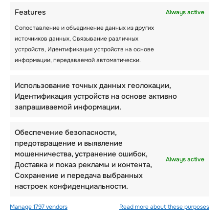
полезен для Вашего ребенка. Прежде чем
Features
Always active
выбрать предпочтительную лыжную школу,
Сопоставление и объединение данных из других
Вам необходимо учесть следующее.
источников данных, Связывание различных
устройств, Идентификация устройств на основе
1. Доступные конструкции для лыжников
информации, передаваемой автоматически.
разного возраста
По мере того, как катание на лыжах
Использование точных данных геолокации,
становится все более популярным, многие
Идентификация устройств на основе активно
лыжные школы развиваются, чтобы
запрашиваемой информации.
принимать детей всех возрастов. Прежде
чем выбрать лыжную школу для своего
Обеспечение безопасности,
ребенка, узнайте, есть ли в ней структуры,
предотвращение и выявление
учитывающие возраст Вашего ребенка.
мошенничества, устранение ошибок,
Always active
Доставка и показ рекламы и контента,
Например, если Вашему ребенку три года,
Сохранение и передача выбранных
не слишком ли он мал, чтобы записаться в
настроек конфиденциальности.
школу? Будет ли лыжная школа для
малышей принимать детей постарше,
Manage 1797 vendors
Read more about these purposes
например, подростков? Как инструкторы