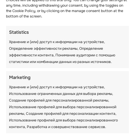
choices will be applied to this site only. You can change your settings at
any time, including withdrawing your consent, by using the toggles on
the Cookie Policy, or by clicking on the manage consent button at the
bottom of the screen.
Statistics
Хранение и (или) доступ к информации на устройстве,
Определение эффективности рекламы, Определение
эффективности контента, Понимание аудитории с помощью
Когда речь идет о выборе подходящей
статистики или комбинации данных из разных источников.
лыжной школы
для Вашего ребенка, Вы
хотите правильно подобрать язык и класс.
Marketing
Если Ваш ребенок — новичок, запись его на
групповой урок заставит его чувствовать
Хранение и (или) доступ к информации на устройстве,
себя запуганным.
Использование ограниченных данных для выбора рекламы,
Создание профилей для персонализированной рекламы,
Часто на групповом занятии присутствуют
Использование профилей для выбора персонализированной
разные дети с разным уровнем навыков и
рекламы, Создание профилей для персонализации контента,
опыта. Вы же не хотите, чтобы они застряли
Использование профилей для выбора персонализированного
там, где они мало что понимают и мало чему
контента, Разработка и совершенствование сервисов.
учатся. Убедитесь, что лыжный урок будет