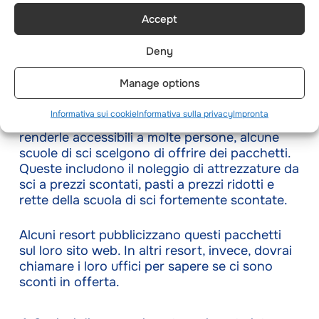
essere più cauto e prendere in considerazione
Accept
l’idea di iscriverlo a una scuola di sci più
affermata e con istruttori certificati.
Deny
Manage options
3. Pacchetti
Lo sci e la scuola di sci possono essere un
Informativa sui cookie
Informativa sulla privacy
Impronta
investimento costoso. Per ridurre le spese e
renderle accessibili a molte persone, alcune
scuole di sci scelgono di offrire dei pacchetti.
Queste includono il noleggio di attrezzature da
sci a prezzi scontati, pasti a prezzi ridotti e
rette della scuola di sci fortemente scontate.
Alcuni resort pubblicizzano questi pacchetti
sul loro sito web. In altri resort, invece, dovrai
chiamare i loro uffici per sapere se ci sono
sconti in offerta.