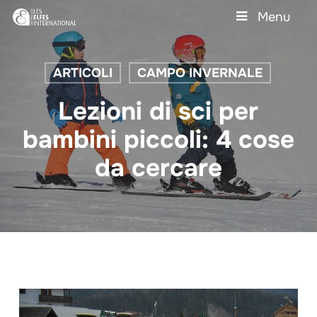
Skip
Menu
to
main
Close
content
Menu
ARTICOLI
CAMPO INVERNALE
Lezioni di sci per
bambini piccoli: 4 cose
da cercare