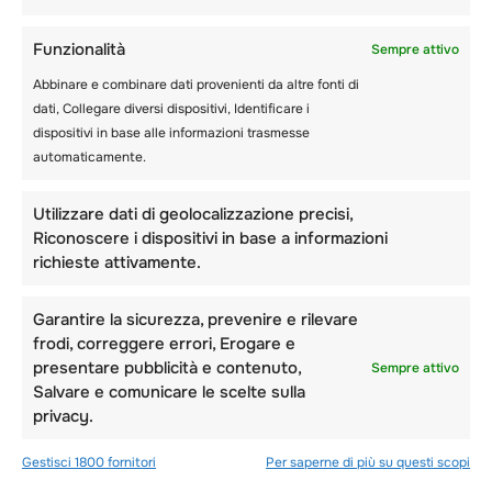
I maestri di sci possiedono diverse
certificazioni che determinano le loro tariffe
Funzionalità
Sempre attivo
per lezione. Spesso gli istruttori di sci nelle
Abbinare e combinare dati provenienti da altre fonti di
stazioni locali o di piccole dimensioni sono
dati, Collegare diversi dispositivi, Identificare i
studenti universitari o liceali con esperienza
dispositivi in base alle informazioni trasmesse
ma senza certificazione.
automaticamente.
D’altra parte, gli istruttori delle stazioni
Utilizzare dati di geolocalizzazione precisi,
invernali
più grandi e popolari sono
Riconoscere i dispositivi in base a informazioni
professionisti formati, certificati ed esperti.
richieste attivamente.
Sono riconosciuti da un organismo che
governa gli istruttori di sci. Quando scegli una
scuola di sci, considera il livello di abilità di tuo
Garantire la sicurezza, prevenire e rilevare
figlio e la capacità dell’istruttore di intervenire
frodi, correggere errori, Erogare e
in caso di emergenza.
presentare pubblicità e contenuto,
Sempre attivo
Salvare e comunicare le scelte sulla
Supponendo che tuo figlio abbia esperienza e
privacy.
sia in grado di sciare da solo, puoi iscriverlo in
un resort locale. Tuo figlio è un principiante
Gestisci 1800 fornitori
Per saperne di più su questi scopi
con zero esperienza sugli sci? Allora devi