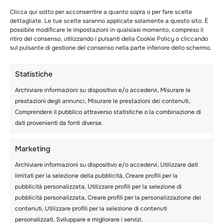
verifica se esistono strutture in grado di
Clicca qui sotto per acconsentire a quanto sopra o per fare scelte
soddisfare l’età di tuo figlio.
dettagliate. Le tue scelte saranno applicate solamente a questo sito. È
possibile modificare le impostazioni in qualsiasi momento, compreso il
ritiro del consenso, utilizzando i pulsanti della Cookie Policy o cliccando
Ad esempio, supponendo che tuo figlio abbia
sul pulsante di gestione del consenso nella parte inferiore dello schermo.
tre anni, è troppo piccolo per iscriversi? La
scuola di sci per bambini piccoli può accogliere
Statistiche
anche bambini più grandi, come gli
adolescenti? Come vengono raggruppati gli
Archiviare informazioni su dispositivo e/o accedervi, Misurare le
studenti dagli istruttori?
prestazioni degli annunci, Misurare le prestazioni dei contenuti,
Comprendere il pubblico attraverso statistiche o la combinazione di
Far frequentare a tuo figlio una scuola di sci è
dati provenienti da fonti diverse.
più conveniente rispetto all’iscrizione a lezioni
private di gruppo. Se tuo figlio è un
Marketing
principiante, una rinomata scuola di sci per
bambini può essere l’opzione perfetta.
Archiviare informazioni su dispositivo e/o accedervi, Utilizzare dati
Tuttavia, devono prevedere sessioni di
limitati per la selezione della pubblicità, Creare profili per la
allenamento adatte all’età del bambino.
pubblicità personalizzata, Utilizzare profili per la selezione di
pubblicità personalizzata, Creare profili per la personalizzazione dei
contenuti, Utilizzare profili per la selezione di contenuti
2. Istruttori professionisti certificati
personalizzati, Sviluppare e migliorare i servizi.