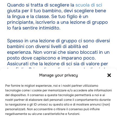
Quando si tratta di scegliere la
scuola di sci
giusta per il tuo bambino, devi scegliere bene
la lingua e la classe. Se tuo figlio è un
principiante, iscriverlo a una lezione di gruppo
lo farà sentire intimidito.
Spesso in una lezione di gruppo ci sono diversi
bambini con diversi livelli di abilità ed
esperienza. Non vorrai che siano bloccati in un
posto dove capiscono e imparano poco.
Assicurati che la lezione di sci sia di valore per
tuo figlio. Prima di scegliere la scuola di sci che
preferisci, devi considerare quanto segue.
Manage your privacy
Per fornire le migliori esperienze, noi e i nostri partner utilizziamo
1. Strutture disponibili per sciatori di diverse età
tecnologie come i cookie per memorizzare e/o accedere alle informazioni
del dispositivo. Il consenso a queste tecnologie permetterà a noi e ai
Con la crescente popolarità dello sci, molte
nostri partner di elaborare dati personali come il comportamento durante
scuole di sci si stanno evolvendo per
la navigazione o gli ID univoci su questo sito e di mostrare annunci (non)
accogliere bambini di tutte le età. Prima di
personalizzati. Non acconsentire o ritirare il consenso può influire
negativamente su alcune caratteristiche e funzioni.
scegliere una scuola di sci per il tuo bambino,