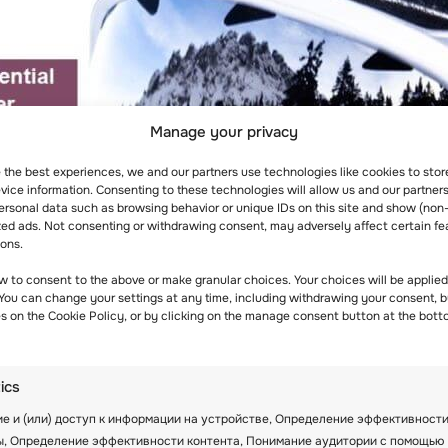
Manage your privacy
e the best experiences, we and our partners use technologies like cookies to sto
ice information. Consenting to these technologies will allow us and our partners
ersonal data such as browsing behavior or unique IDs on this site and show (non
zed ads. Not consenting or withdrawing consent, may adversely affect certain fe
ions.
w to consent to the above or make granular choices. Your choices will be applied 
 You can change your settings at any time, including withdrawing your consent, b
es on the Cookie Policy, or by clicking on the manage consent button at the bott
tics
е и (или) доступ к информации на устройстве, Определение эффективност
ы, Определение эффективности контента, Понимание аудитории с помощью