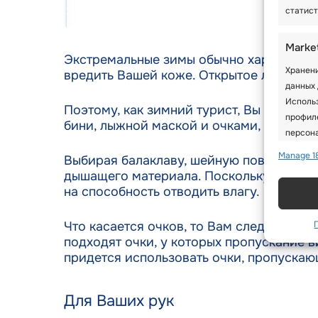
статист
Marke
Экстремальные зимы обычно характеризу
Хранени
вредить Вашей коже. Открытое лицо так
данных 
Исполь
Поэтому, как зимний турист, Вы найдете 
профиле
бини, лыжной маской и очками, защита В
персона
Manage 1
Выбирая балаклаву, шейную повязку, бин
Featu
дышащего материала. Поскольку она буд
на способность отводить влагу.
Сопоста
Связыва
информ
Что касается очков, то Вам следует обр
подходят очки, у которых пропускание в
придется использовать очки, пропускаю
Испол
на ос
Для Ваших рук
Обесп