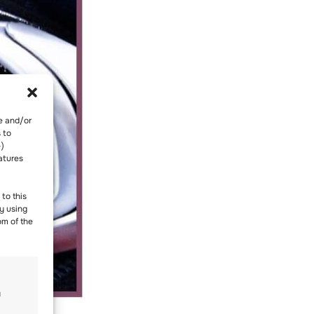
re and/or
 to
-)
atures
to this
y using
om of the
и