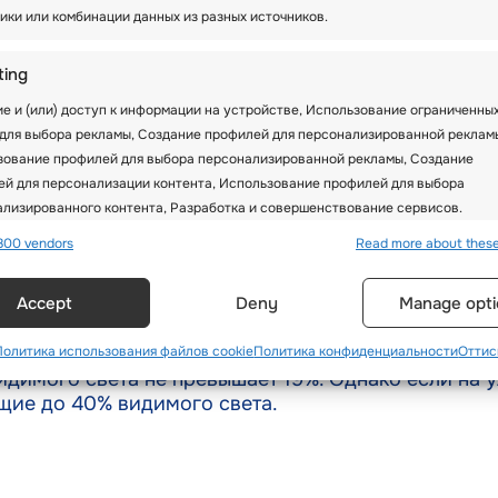
ики или комбинации данных из разных источников.
ting
ются сильными ветрами и холодом. Эти элементы м
е и (или) доступ к информации на устройстве, Использование ограниченны
же ускоряет скорость потери тепла телом.
для выбора рекламы, Создание профилей для персонализированной реклам
зование профилей для выбора персонализированной рекламы, Создание
балаклаву незаменимой для того, чтобы оставаться 
й для персонализации контента, Использование профилей для выбора
ашего лица от суровых зимних условий не состави
лизированного контента, Разработка и совершенствование сервисов.
800 vendors
Read more about thes
и или любую другую защиту, Вы всегда должны быт
res
Alway
ет непосредственно соприкасаться с Вашей кожей
Accept
Deny
Manage opti
вление и объединение данных из других источников данных,
ние различных устройств, Идентификация устройств на основе
ации, передаваемой автоматически.
атить внимание на показатель пропускания видимо
Политика использования файлов cookie
Политика конфиденциальности
Оттис
идимого света не превышает 19%. Однако если на 
щие до 40% видимого света.
ьзование точных данных геолокации, Идентификация устрой
нове активно запрашиваемой информации.
ечение безопасности, предотвращение и выявление