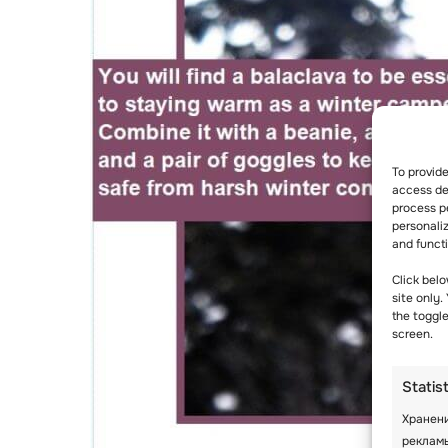
To provid
access dev
process p
personali
and funct
Click belo
site only.
the toggl
screen.
Statis
Хранени
реклам