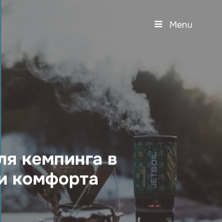
Menu
ля кемпинга в
 и комфорта