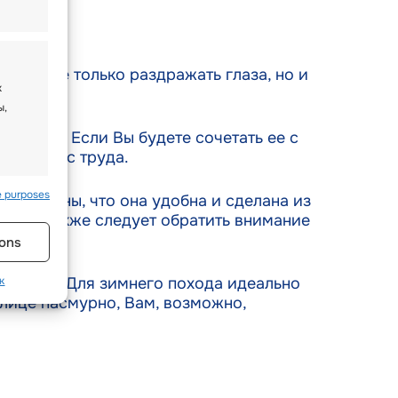
огут не только раздражать глаза, но и
х
ы,
в тепле. Если Вы будете сочетать ее с
т для Вас труда.
e purposes
ь уверены, что она удобна и сделана из
s active
, Вам также следует обратить внимание
ons
го света. Для зимнего похода идеально
к
улице пасмурно, Вам, возможно,
ств