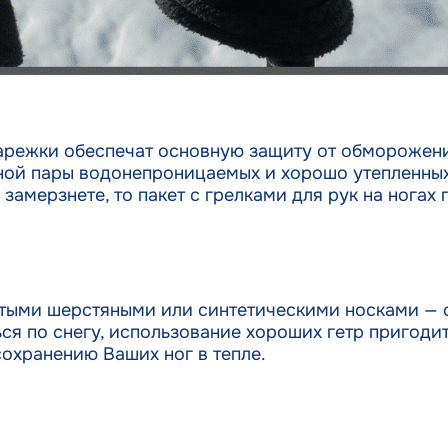
 варежки обеспечат основную защиту от обморожен
ной пары водонепроницаемых и хорошо утепленны
 замерзнете, то пакет с грелками для рук на нога
стыми шерстяными или синтетическими носками — 
ься по снегу, использование хороших гетр пригоди
сохранению Ваших ног в тепле.