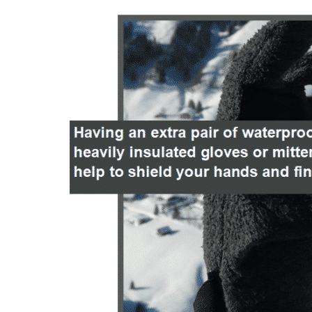
мошен
рекла
настр