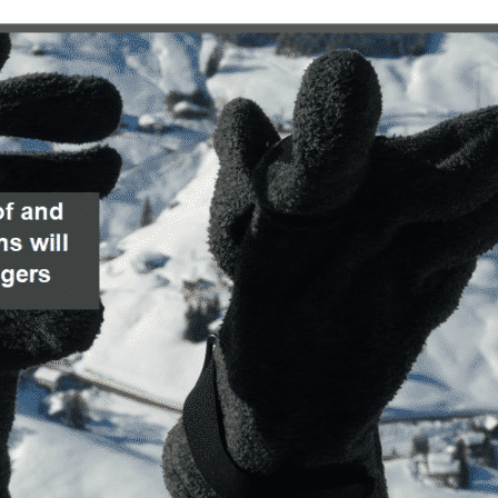
ничества, устранение ошибок, Доставка и показ
Alway
мы и контента, Сохранение и передача выбранных
оек конфиденциальности.