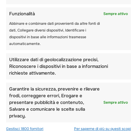
alle intemperie contro il terreno freddo, avrai
bisogno di qualcosa che intrappoli il tuo calore
Funzionalità
corporeo e ti mantenga comodo e isolato
Sempre attivo
dall’ambiente. I sacchi a pelo per le stagioni
Abbinare e combinare dati provenienti da altre fonti di
fredde sono generalmente dotati di
dati, Collegare diversi dispositivi, Identificare i
isolamento sintetico o di piuma d’oca, che li
dispositivi in base alle informazioni trasmesse
rende in grado di tenerti al caldo durante il
automaticamente.
sonno. Inoltre, sono dotati di colletti e cerniere
che permettono di trattenere il calore in modo
Utilizzare dati di geolocalizzazione precisi,
ottimale.
Riconoscere i dispositivi in base a informazioni
richieste attivamente.
Pertanto, se vuoi dormire comodamente,
assicurati di avere con te un buon sacco a
Garantire la sicurezza, prevenire e rilevare
pelo. Inoltre, assicurati che abbia la
frodi, correggere errori, Erogare e
classificazione ideale per affrontare le rigide
presentare pubblicità e contenuto,
Sempre attivo
condizioni invernali.
Salvare e comunicare le scelte sulla
privacy.
Fodera per sacco a pelo
Gestisci 1800 fornitori
Per saperne di più su questi scopi
Alcuni campeggiatori invernali utilizzano le
fodere per sacchi a pelo per evitare che si