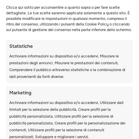
ancora maggiore se combini un materassino
autogonfiante con un materassino in schiuma
Clicca qui sotto per acconsentire a quanto sopra o per fare scelte
dettagliate. Le tue scelte saranno applicate solamente a questo sito. È
a cellule chiuse.
possibile modificare le impostazioni in qualsiasi momento, compreso il
ritiro del consenso, utilizzando i pulsanti della Cookie Policy o cliccando
sul pulsante di gestione del consenso nella parte inferiore dello schermo.
Sacco a pelo
Statistiche
Archiviare informazioni su dispositivo e/o accedervi, Misurare le
prestazioni degli annunci, Misurare le prestazioni dei contenuti,
Comprendere il pubblico attraverso statistiche o la combinazione di
dati provenienti da fonti diverse.
Marketing
Archiviare informazioni su dispositivo e/o accedervi, Utilizzare dati
limitati per la selezione della pubblicità, Creare profili per la
pubblicità personalizzata, Utilizzare profili per la selezione di
pubblicità personalizzata, Creare profili per la personalizzazione dei
Con un materassino per dormire che
contenuti, Utilizzare profili per la selezione di contenuti
costituisca una base confortevole e resistente
personalizzati, Sviluppare e migliorare i servizi.