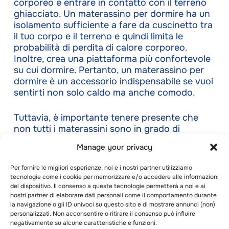
corporeo è entrare in contatto con il terreno
ghiacciato. Un materassino per dormire ha un
isolamento sufficiente a fare da cuscinetto tra
il tuo corpo e il terreno e quindi limita le
probabilità di perdita di calore corporeo.
Inoltre, crea una piattaforma più confortevole
su cui dormire. Pertanto, un materassino per
dormire è un accessorio indispensabile se vuoi
sentirti non solo caldo ma anche comodo.
Tuttavia, è importante tenere presente che
non tutti i materassini sono in grado di
affrontare le rigide condizioni invernali. Per
Manage your privacy
andare sul sicuro, dovresti sempre optare per
materassini che abbiano un valore R superiore
Per fornire le migliori esperienze, noi e i nostri partner utilizziamo
a 4. Più alto è il valore R del materassino,
tecnologie come i cookie per memorizzare e/o accedere alle informazioni
migliore sarà la protezione che offrirà contro il
del dispositivo. Il consenso a queste tecnologie permetterà a noi e ai
gelo. Inoltre, mentre un singolo materassino è
nostri partner di elaborare dati personali come il comportamento durante
la navigazione o gli ID univoci su questo sito e di mostrare annunci (non)
solitamente sufficiente a fornire l’isolamento
personalizzati. Non acconsentire o ritirare il consenso può influire
necessario, puoi ottenere una protezione
negativamente su alcune caratteristiche e funzioni.