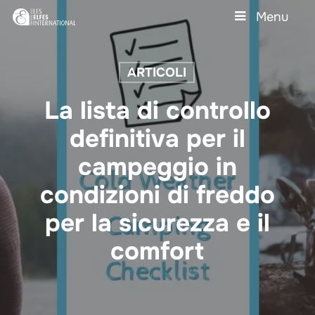
Skip
Menu
to
main
Close
content
Menu
ARTICOLI
La lista di controllo
definitiva per il
campeggio in
condizioni di freddo
per la sicurezza e il
comfort