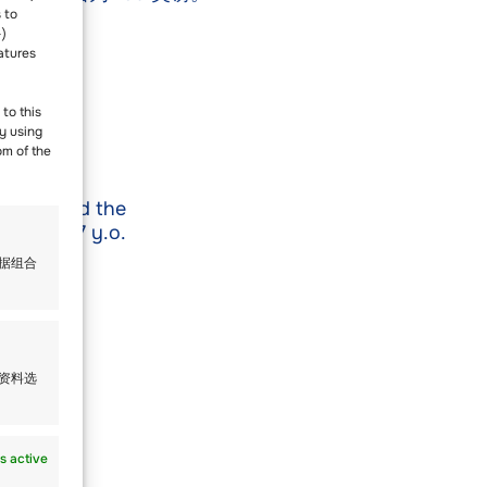
 to
-)
ier。
atures
to this
y using
om of the
ools around the
o. and 17 y.o.
数据组合
人资料选
s active