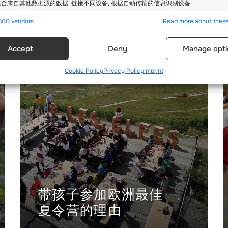
合来自其他数据源的数据, 链接不同设备, 根据自动传输的信息识别设备.
800 vendors
Read more about thes
确的地理位置数据, 根据主动请求的信息识别设备.
Accept
Deny
Manage opti
全，防止和检测欺诈，并修复错误, 提供和展示广告和内容, 保
Alway
达隐私选择.
Cookie Policy
Privacy Policy
Imprint
带孩子参加欧洲最佳
夏令营的理由