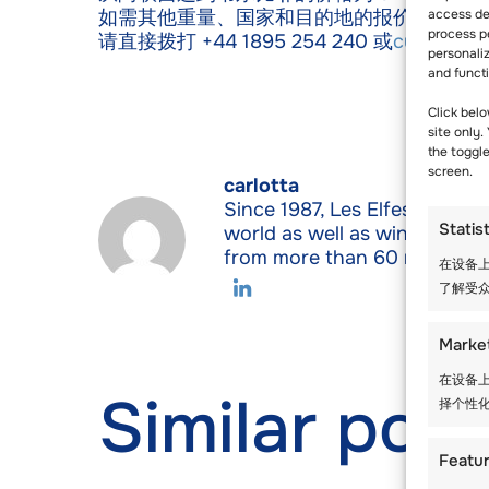
如需其他重量、国家和目的地的报价，请联
access dev
process p
请直接拨打 +44 1895 254 240 或
customome
personali
and funct
Click belo
site only.
the toggl
screen.
carlotta
Since 1987, Les Elfes Internat
Statis
world as well as winter & su
from more than 60 nationalit
在设备上
了解受众
Marke
在设备上
Similar post
择个性化
Featu