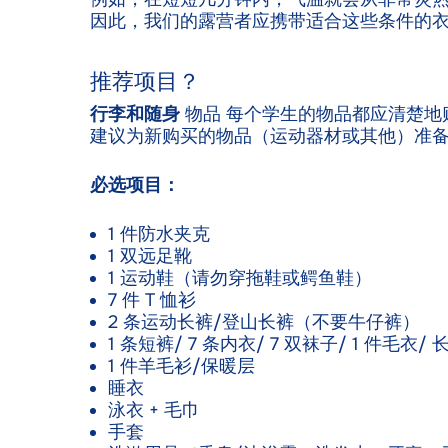
因此，我们的露营者应携带适合这些条件的
推荐项目？
行李和随身
物品 每个学生的物品都应清楚地
建议为新购买的物品（运动器材或其他）准
必选项目：
1 件防水夹克
1 双远足靴
1 运动鞋（请勿穿拖鞋或鳄鱼鞋）
7 件 T 恤衫
2 条运动长裤/登山长裤（不要牛仔裤）
1 条短裤/ 7 条内衣/ 7 双袜子/ 1 件毛衣/
1 件羊毛衫/保暖层
睡衣
泳衣 + 毛巾
手套