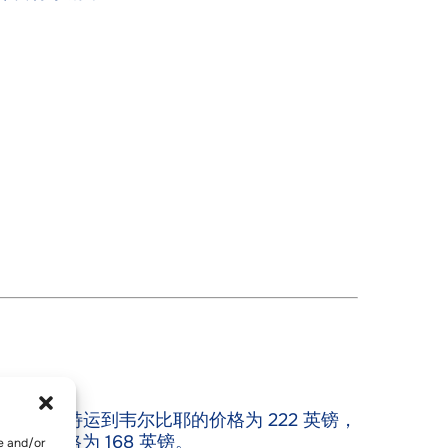
英镑，从沙特运到韦尔比耶的价格为 222 英镑，
耶的价格为 168 英镑。
re and/or