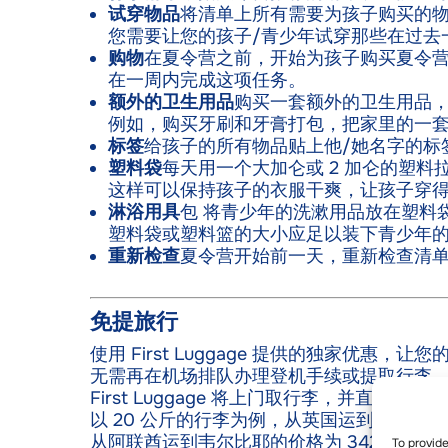
试穿物品
将清单上所有需要为孩子购买的
您需要让您的孩子/青少年试穿那些在过去
购物
在夏令营之前，开始为孩子购买夏令
在一周内完成这项任务。
额外的卫生用品
购买一套额外的卫生用品
例如，购买牙刷和牙膏打包，把家里的一
标签
给孩子的所有物品贴上他/她名字的标
塑料袋
每天用一个大加仑或 2 加仑的塑料
这样可以保持孩子的衣服干爽，让孩子穿
淋浴用具
包 将青少年的洗漱用品放在塑料
塑料袋或塑料篮的大小应足以装下青少年的
重新检查
夏令营开始前一天，重新检查清
免提旅行
使用 First Luggage 提供的独家优惠，
无需再在机场排队办理登机手续或提取行李
First Luggage 将上门取行李，并直接送到韦尔
以 20 公斤的行李为例，从英国运到韦尔比耶的
从阿联酋运到韦尔比耶的价格为 342 英镑，
To provid