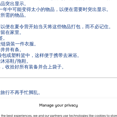
物品突出显示。
一年中可能变得太小的物品，以便在需要时突出显示。
营所需的物品。
，以便在夏令营开始当天将这些物品打包，而不必记住。
套留在家里。
签。
拉链袋装一件衣服。
得井井有条。
袋包或塑料篮中，这样便于携带去淋浴。
沐浴鞋/拖鞋。
单，收拾好所有装备并合上袋子。
让您的旅行不再手忙脚乱。
。
比耶的 Les Elfes。
Manage your privacy
价格为 87 英镑，从美国运到韦尔比耶的价格为 161 
从香港运到韦尔比耶的价格为 217 英镑，从中国运到韦尔比
e the best experiences, we and our partners use technologies like cookies to sto