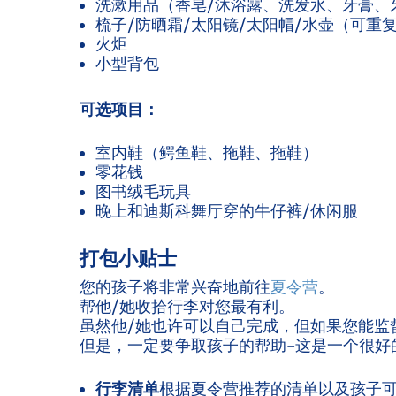
洗漱用品（香皂/沐浴露、洗发水、牙膏、
梳子/防晒霜/太阳镜/太阳帽/水壶（可重
火炬
小型背包
可选项目：
室内鞋（鳄鱼鞋、拖鞋、拖鞋）
零花钱
图书绒毛玩具
晚上和迪斯科舞厅穿的牛仔裤/休闲服
打包小贴士
您的孩子将非常兴奋地前往
夏令营
。
帮他/她收拾行李对您最有利。
虽然他/她也许可以自己完成，但如果您能监
但是，一定要争取孩子的帮助–这是一个很好
行李清单
根据夏令营推荐的清单以及孩子可