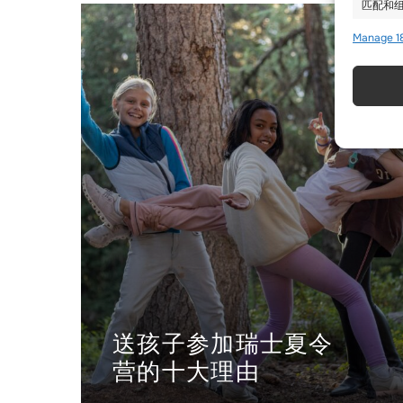
匹配和组
Manage 1
使用精
确保安
存和传
送孩子参加瑞士夏令
营的十大理由