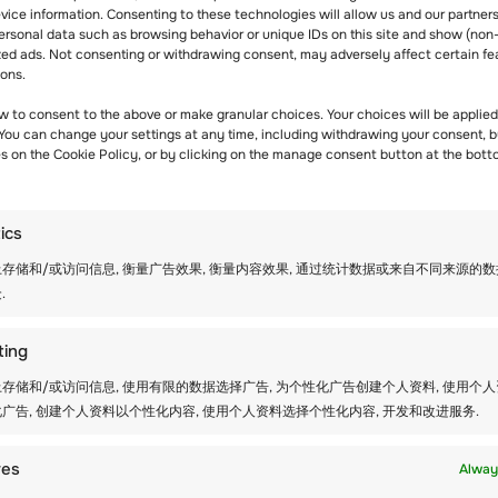
系他们。
ice information. Consenting to these technologies will allow us and our partners
ersonal data such as browsing behavior or unique IDs on this site and show (non
renquiries@firstluggage.com
与他们联系，并注明 Verb
zed ads. Not consenting or withdrawing consent, may adversely affect certain fe
ions.
w to consent to the above or make granular choices. Your choices will be applied 
 You can change your settings at any time, including withdrawing your consent, b
es on the Cookie Policy, or by clicking on the manage consent button at the bott
ional organizes ski trips & field trips for leading sch
tics
mmer camps for individual students aged between 6 y.
ies.
存储和/或访问信息, 衡量广告效果, 衡量内容效果, 通过统计数据或来自不同来源的
.
ting
存储和/或访问信息, 使用有限的数据选择广告, 为个性化广告创建个人资料, 使用个
s
广告, 创建个人资料以个性化内容, 使用个人资料选择个性化内容, 开发和改进服务.
res
Alway