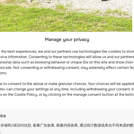
Manage your privacy
童的主题。
e the best experiences, we and our partners use technologies like cookies to sto
和期望做出改变。
ice information. Consenting to these technologies will allow us and our partners
ersonal data such as browsing behavior or unique IDs on this site and show (non
zed ads. Not consenting or withdrawing consent, may adversely affect certain fe
、钓鱼、艺术和手工以及远足。
ions.
。
w to consent to the above or make granular choices. Your choices will be applied 
 You can change your settings at any time, including withdrawing your consent, b
es on the Cookie Policy, or by clicking on the manage consent button at the bott
各地的孩子参加。
tics
间。
结交新朋友。
存储和/或访问信息, 衡量广告效果, 衡量内容效果, 通过统计数据或来自不同来源的
.