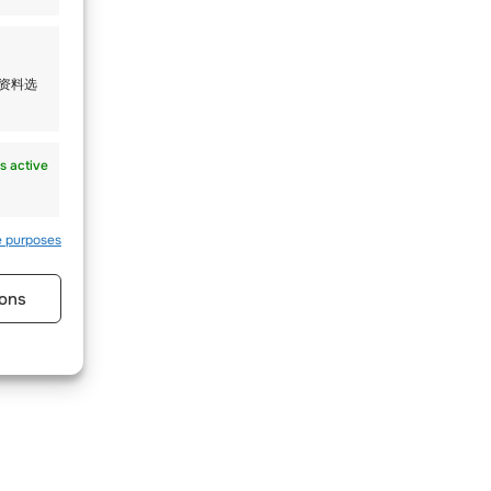
人资料选
s active
e purposes
ons
s active