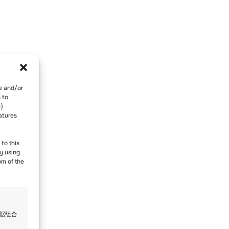
re and/or
 to
-)
atures
to this
y using
om of the
数据组合