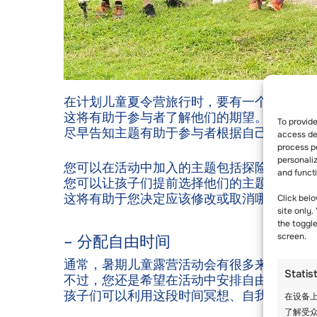
在计划儿童夏令营旅行时，要有一个适合儿
这将有助于参与者了解他们的期望。
To provid
尽早告知主题有助于参与者根据自己的需求
access dev
process p
personali
您可以在活动中加入的主题包括探险、游泳
and funct
您可以让孩子们提前选择他们的主题。
这将有助于您决定应该修改或取消哪些内容
Click belo
site only.
the toggl
screen.
– 分配自由时间
通常，暑期儿童露营活动会有很多来自世界
Statis
不过，您还是希望在活动中安排自由活动时
孩子们可以利用这段时间冥想、自我沟通或
在设备上
了解受众