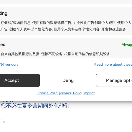
下他们对
夏令营
的看法。
。
ting
的时候。
存储和/或访问信息, 使用有限的数据选择广告, 为个性化广告创建个人资料, 使用个
广告, 创建个人资料以个性化内容, 使用个人资料选择个性化内容, 开发和改进服务.
res
Alway
的日子。
合来自其他数据源的数据, 链接不同设备, 根据自动传输的信息识别设备.
和文化，并了解其他文化。
97 vendors
Read more about thes
确的地理位置数据, 根据主动请求的信息识别设备.
舞、弹吉他、绘画和唱歌。
Accept
Deny
Manage opti
全，防止和检测欺诈，并修复错误, 提供和展示广告和内容, 保
Alway
达隐私选择.
Cookie Policy
Privacy Policy
Imprint
辅导员。
着您不必在夏令营期间外包他们。
一。