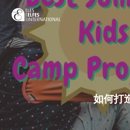
Skip
to
main
content
如何打