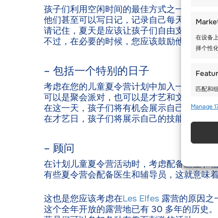
孩子们利用空闲时间的最佳方式之一就是写
他们甚至可以写日记，记录自己每天的活动
Marke
请记住，夏天是应该让孩子们自由支配时间
在设备上
不过，在必要的时候，您应该鼓励他们。
择个性化
– 包括一个特别的日子
Featu
考虑在您的儿童夏令营计划中加入一个特别
匹配和组
可以是聚会派对，也可以是才艺和文化日。
在这一天，孩子们将有机会展示自己的传统
Manage 17
使用精
在才艺日，孩子们将展示自己的技能，如跳
确保安
– 顾问
存和传
在计划儿童夏令营活动时，考虑配备医生和
有些夏令营会配备医生和辅导员，这就意味
这也是您应该考虑在
Les Elfes
露营的原因之
这个全年开放的露营地已有 30 多年的历史。