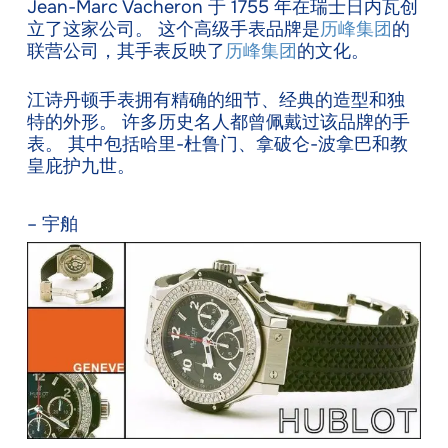
Jean-Marc Vacheron 于 1755 年在瑞士日内瓦创
立了这家公司。 这个高级手表品牌是
历峰集团
的
联营公司，其手表反映了
历峰集团
的文化。
江诗丹顿手表拥有精确的细节、经典的造型和独
特的外形。 许多历史名人都曾佩戴过该品牌的手
表。 其中包括哈里-杜鲁门、拿破仑-波拿巴和教
皇庇护九世。
– 宇舶