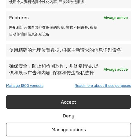
制表公司是世界上最知名的制造商之一。
使用个人资料选择个性化内容, 开发和改进服务.
Features
Always active
– 萧邦
匹配和组合来自其他数据源的数据, 链接不同设备, 根据
萧邦因其卓越独特的瑞士奢侈手表而闻名于世。
自动传输的信息识别设备.
瑞士制表师 Louis-Ulysse Chopard 于 1860 年创
立了这家公司。 Chopard 手表以其精美的细节和
经典的外观而易于识别。 根据客户评价，这家手
使用精确的地理位置数据, 根据主动请求的信息识别设备.
表制造商拥有卓越的工艺、创新的开发、美学设
计和技术影响力。 如今，萧邦作为奢侈手表制造
确保安全，防止和检测欺诈，并修复错误, 提
商享誉全球。
Always active
供和展示广告和内容, 保存和传达隐私选择.
Manage 1800 vendors
Read more about these purposes
在哪里可以找到正宗的瑞
士豪华手表？
Accept
Deny
Manage options