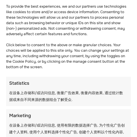
To provide the best experiences, we and our partners use technologies
like cookies to store and/or access device information. Consenting to
these technologies will allow us and our partners to process personal
data such as browsing behavior or unique IDs on this site and show
(non-) personalized ads. Not consenting or withdrawing consent, may
adversely affect certain features and functions.
Click below to consent to the above or make granular choices. Your
choices will be applied to this site only. You can change your settings at
沙夫豪森国际钟表公司（IWC）是位于瑞士沙夫
any time, including withdrawing your consent, by using the toggles on
豪森的一家瑞士奢侈钟表制造商。 美国制表师佛
the Cookie Policy, or by clicking on the manage consent button at the
罗伦萨人阿里奥斯托-琼斯于 1868 年创立了这家
bottom of the screen.
公司。 自 2000 年以来，IWC 万国表一直是瑞士
历峰集团的分支机构，其手表具有独特的功能和
Statistics
美感。 该品牌在可持续发展方面拥有令人瞩目的
成就，在生产优雅时计方面享有极高的声誉。
在设备上存储和/或访问信息, 衡量广告效果, 衡量内容效果, 通过统计数
据或来自不同来源的数据组合了解受众.
– 卡地亚
Marketing
路易-弗朗索瓦-卡地亚于 1847 年在巴黎创立了卡
地亚。 虽然卡地亚的总部仍设在巴黎，但它已成
在设备上存储和/或访问信息, 使用有限的数据选择广告, 为个性化广告创
为瑞士历峰集团的全资子公司。 这家奢华的瑞士
建个人资料, 使用个人资料选择个性化广告, 创建个人资料以个性化内容,