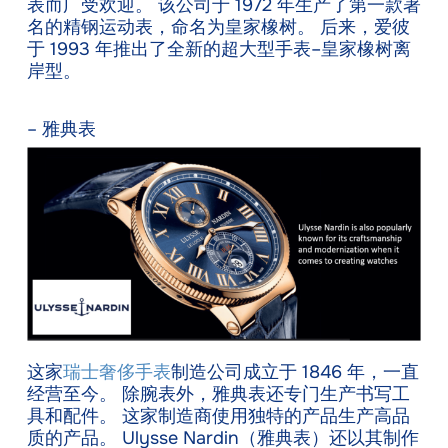
表而广受欢迎。 该公司于 1972 年生产了第一款著
名的精钢运动表，命名为皇家橡树。 后来，爱彼
于 1993 年推出了全新的超大型手表–皇家橡树离
岸型。
– 雅典表
这家
瑞士奢侈手表
制造公司成立于 1846 年，一直
经营至今。 除腕表外，雅典表还专门生产书写工
具和配件。 这家制造商使用独特的产品生产高品
质的产品。 Ulysse Nardin（雅典表）还以其制作