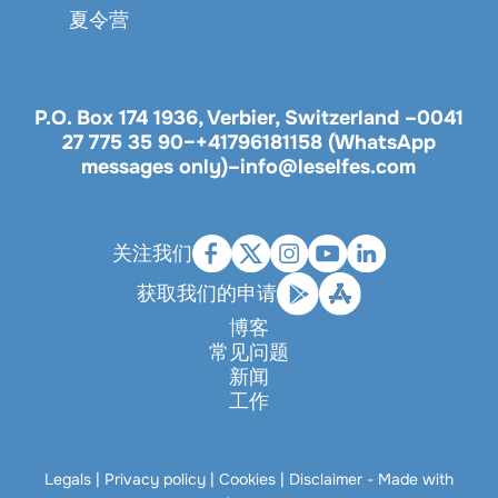
夏令营
P.O. Box 174 1936, Verbier, Switzerland –
0041
27 775 35 90
–
+41796181158 (WhatsApp
messages only)
–
info@leselfes.com
关注我们
获取我们的申请
博客
常见问题
新闻
工作
Legals
|
Privacy policy
|
Cookies
|
Disclaimer
- Made with