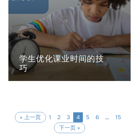
学生优化课业时间的技
巧
« 上一页
1
2
3
4
5
6
…
15
下一页 »