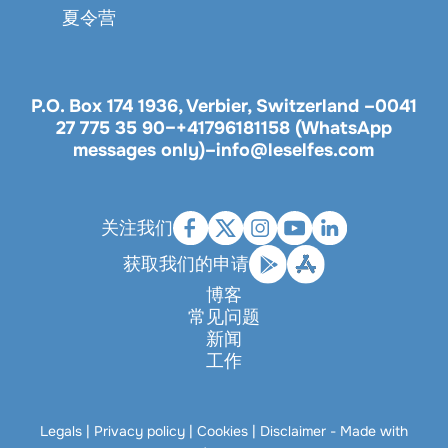
夏令营
P.O. Box 174 1936, Verbier, Switzerland –
0041
27 775 35 90
–
+41796181158 (WhatsApp
messages only)
–
info@leselfes.com
关注我们
获取我们的申请
博客
常见问题
新闻
工作
Legals
|
Privacy policy
|
Cookies
|
Disclaimer
- Made with