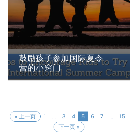
鼓励孩子参加国际夏令
营的小窍门
« 上一页
1
…
3
4
5
6
7
…
15
下一页 »