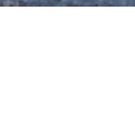
Les Elfes International 由 Philippe 和 Nicole
Stettler 创办，自 1987 年以来，一直在瑞士阿尔
卑斯山的韦尔比耶、克朗斯-蒙塔纳和拉祖玛兹为
6 至 17 岁的儿童提供冬令营、春令营和夏令营。
我们的优先事项是 ：
儿童的安全；
通过社交、高质量的活动和远足，促进儿童的
发展。
我们的使命：孩子们带着他们将永远珍藏的记忆
离开。