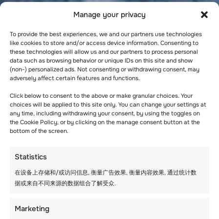
Manage your privacy
To provide the best experiences, we and our partners use technologies
like cookies to store and/or access device information. Consenting to
these technologies will allow us and our partners to process personal
data such as browsing behavior or unique IDs on this site and show
(non-) personalized ads. Not consenting or withdrawing consent, may
adversely affect certain features and functions.
Click below to consent to the above or make granular choices. Your
choices will be applied to this site only. You can change your settings at
any time, including withdrawing your consent, by using the toggles on
the Cookie Policy, or by clicking on the manage consent button at the
bottom of the screen.
Statistics
在设备上存储和/或访问信息, 衡量广告效果, 衡量内容效果, 通过统计数
据或来自不同来源的数据组合了解受众.
Marketing