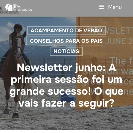
Skip
Menu
to
main
Close
content
Menu
ACAMPAMENTO DE VERÃO
CONSELHOS PARA OS PAIS
NOTÍCIAS
Newsletter junho: A
primeira sessão foi um
grande sucesso! O que
vais fazer a seguir?