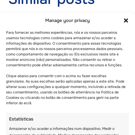
Manage your privacy
Para fornecer as melhores experiências, nós e os nossos parceiros
usamos tecnologias como cookies para armazenar e/ou aceder a
informações do dispositivo. O consentimento para essas tecnologias
permitirá que nós e os nossos parceiros processemos dados pessoais,
como comportamento de navegação ou IDs exclusivos neste site e
mostrar anúncios (não) personalizados. Não consentir ou retirar o
consentimento pode afetar adversamente certos recursos e funções.
Clique abaixo para consentir com o acima ou fazer escolhas
granulares. As suas escolhas serão aplicadas apenas a este site. Pode
alterar suas configurações a qualquer momento, incluindo a retirada de
AS 10 PRINCIPAIS
seu consentimento, usando os botões de alternância na Política de
RAZÕES PARA
Cookies ou clicando no botão de consentimento para gerir na parte
inferior do ecrã.
MANDARES OS TEUS
FILHOS PARA UM
Estatísticas
CAMPO DE FÉRIAS
Armazenar e/ou aceder a informações num dispositivo, Medir o