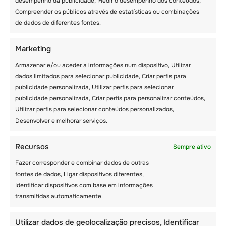
NA SUÍÇA
desempenho da publicidade, Medir o desempenho dos conteúdos,
Compreender os públicos através de estatísticas ou combinações
de dados de diferentes fontes.
Marketing
Armazenar e/ou aceder a informações num dispositivo, Utilizar
dados limitados para selecionar publicidade, Criar perfis para
publicidade personalizada, Utilizar perfis para selecionar
publicidade personalizada, Criar perfis para personalizar conteúdos,
Utilizar perfis para selecionar conteúdos personalizados,
Desenvolver e melhorar serviços.
Recursos
Sempre ativo
Fazer corresponder e combinar dados de outras
RAZÕES PARA
fontes de dados, Ligar dispositivos diferentes,
LEVARES O TEU
Identificar dispositivos com base em informações
FILHO AOS
transmitidas automaticamente.
MELHORES CAMPOS
Utilizar dados de geolocalização precisos, Identificar