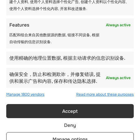
建个人资料, 使用个人资料选择个性化广告, 创建个人资料以个性化内容,
考虑学生可以参与的其他
使用个人资料选择个性化内容, 开发和改进服务.
活动
Features
Always active
匹配和组合来自其他数据源的数据, 链接不同设备, 根据
无论行程长短，您的团队不可能整天都在滑雪。
自动传输的信息识别设备.
了解度假村是否还有其他学校滑雪旅行活动。 其
中一些活动包括：在附近的城镇和村庄散步，以
及学生之间的阅读比赛。 一些成年人可以去购
使用精确的地理位置数据, 根据主动请求的信息识别设备.
物，而其他人则可以在学生们玩雪时照看他们。
确保安全，防止和检测欺诈，并修复错误, 提
Always active
供和展示广告和内容, 保存和传达隐私选择.
最后
Manage 1800 vendors
Read more about these purposes
在缩小您的团队所需的一切范围后，选择能满足
每个人需求的最佳目的地。 切记要采取理想的措
施来保证团队中每个人的安全。 此外，滑雪可能
Accept
是一项任务繁重的活动，教师和其他组织者应确
保参与者补充充足的水分。 这可能很难做到，尤
Deny
其是因为气温极低。 不过，您应确保每位参与者
都有饮料，最好是水。
Manage options