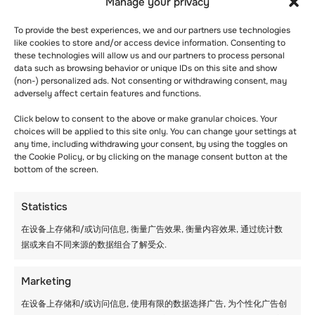
Manage your privacy
To provide the best experiences, we and our partners use technologies
like cookies to store and/or access device information. Consenting to
当今时代，很多人都在注意自己的饮食，食品是
these technologies will allow us and our partners to process personal
data such as browsing behavior or unique IDs on this site and show
一个需要考虑的关键因素。 许多家长对孩子的饮
(non-) personalized ads. Not consenting or withdrawing consent, may
食有限制。 因此，确定度假村提供的膳食非常重
adversely affect certain features and functions.
要。 还要考虑您的团队的需求。
Click below to consent to the above or make granular choices. Your
choices will be applied to this site only. You can change your settings at
有些学生需要特殊饮食吗？ 是否有学生对某些餐
any time, including withdrawing your consent, by using the toggles on
食不耐受？ 莱赛尔费斯有许多餐厅，可根据您的
the Cookie Policy, or by clicking on the manage consent button at the
需求提供不同的餐食。 无论您的团队中是否有素
bottom of the screen.
食主义者，这里都能满足每个人的需求。 请与度
假村联系，为每个人安排一份健康、友好和多样
Statistics
化的菜单。
在设备上存储和/或访问信息, 衡量广告效果, 衡量内容效果, 通过统计数
据或来自不同来源的数据组合了解受众.
值得一提的是，每个国家的食物在制作和风格上
都不尽相同。 然而，毫无疑问，美食能将人们聚
集在一起。 您不妨品尝不同类型的美食，了解学
Marketing
校滑雪旅行目的地的文化和历史。
在设备上存储和/或访问信息, 使用有限的数据选择广告, 为个性化广告创